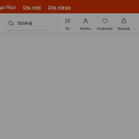
o fitu!
Dla niej
Dla niego
Szukaj
PL
Konto
Ulubione
Koszyk