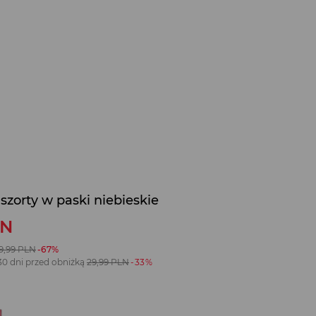
zorty w paski niebieskie
LN
9,99
PLN
-67%
30 dni przed obniżką
29,99
PLN
-33%