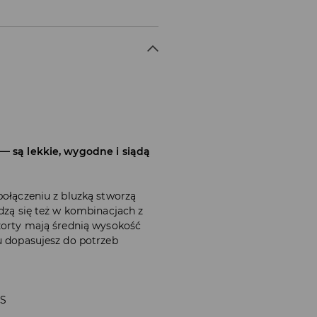
 — są lekkie, wygodne i siądą
połączeniu z bluzką stworzą
adzą się też w kombinacjach z
Szorty mają średnią wysokość
u dopasujesz do potrzeb
 S