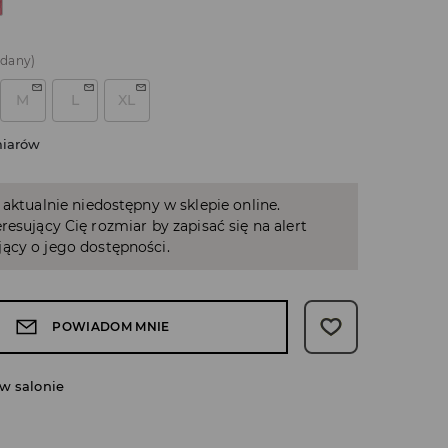
edany)
M
L
XL
miarów
 aktualnie niedostępny w sklepie online.
resujący Cię rozmiar by zapisać się na alert
ący o jego dostępności.
POWIADOM MNIE
w salonie