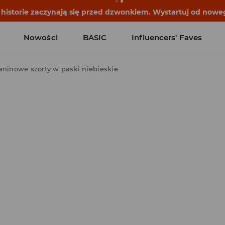
historie zaczynają się przed dzwonkiem. Wystartuj od noweg
Nowości
BASIC
Influencers' Faves
aninowe szorty w paski niebieskie