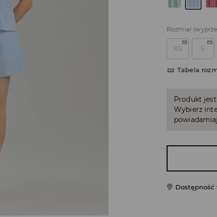
Rozmiar
(wyprz
XS
S
Tabela roz
Produkt jest
Wybierz inte
powiadamiaj
Dostępność 