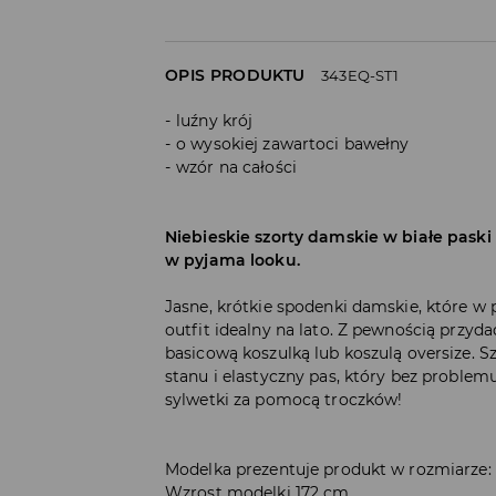
OPIS PRODUKTU
343EQ-ST1
luźny krój
o wysokiej zawartoci bawełny
wzór na całości
Niebieskie szorty damskie w białe paski
w pyjama looku.
Jasne, krótkie spodenki damskie, które w 
outfit idealny na lato. Z pewnością przyd
basicową koszulką lub koszulą oversize. 
stanu i elastyczny pas, który bez problem
sylwetki za pomocą troczków!
Modelka prezentuje produkt w rozmiarze:
Wzrost modelki 172 cm