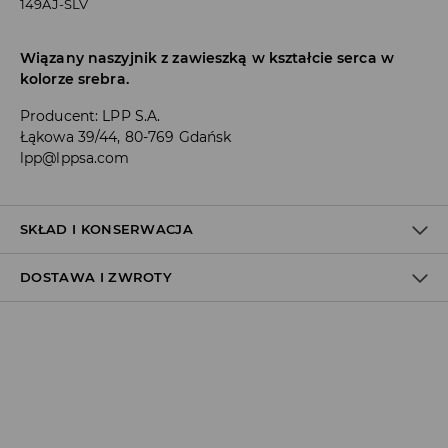
149AJ-SLV
Wiązany naszyjnik z zawieszką w kształcie serca w
kolorze srebra.
Producent
:
LPP S.A.
Łąkowa 39/44, 80-769 Gdańsk
lpp@lppsa.com
SKŁAD I KONSERWACJA
DOSTAWA I ZWROTY
Materiał I
:
60% CYNK, 40% POLIESTER
Polityka dostawy
Odbiór w salonie:
ZA DARMO
1–5 dni roboczych
Odbiór w ORLEN Paczka: