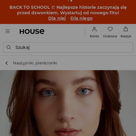
BACK TO SCHOOL
📒
Najlepsze historie zaczynają się
przed dzwonkiem. Wystartuj od nowego fitu!
Dla niej
Dla niego
Ulubione
Konto
Koszyk
Szukaj
Naszyjniki, pierścionki