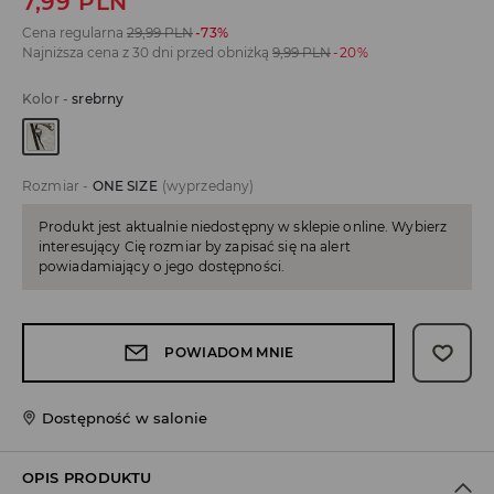
7,99
PLN
Cena regularna
29,99
PLN
-73%
Najniższa cena z 30 dni przed obniżką
9,99
PLN
-20%
Kolor
-
srebrny
Rozmiar
-
ONE SIZE
(wyprzedany)
Produkt jest aktualnie niedostępny w sklepie online. Wybierz
interesujący Cię rozmiar by zapisać się na alert
powiadamiający o jego dostępności.
POWIADOM MNIE
Dostępność w salonie
OPIS PRODUKTU