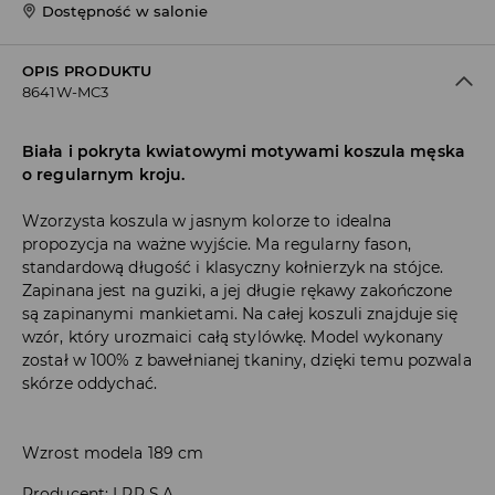
Dostępność w salonie
OPIS PRODUKTU
8641W-MC3
Biała i pokryta kwiatowymi motywami koszula męska
o regularnym kroju.
Wzorzysta koszula w jasnym kolorze to idealna
propozycja na ważne wyjście. Ma regularny fason,
standardową długość i klasyczny kołnierzyk na stójce.
Zapinana jest na guziki, a jej długie rękawy zakończone
są zapinanymi mankietami. Na całej koszuli znajduje się
wzór, który urozmaici całą stylówkę. Model wykonany
został w 100% z bawełnianej tkaniny, dzięki temu pozwala
skórze oddychać.
Wzrost modela 189 cm
Producent
:
LPP S.A.