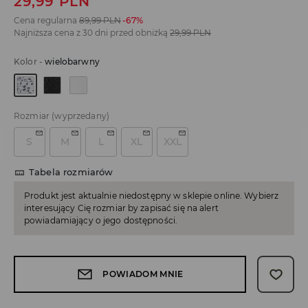
29,99
PLN
Cena regularna
89,99
PLN
-67%
Najniższa cena z 30 dni przed obniżką
29,99
PLN
Kolor
-
wielobarwny
Rozmiar
(wyprzedany)
S
M
L
XL
XXL
Tabela rozmiarów
Produkt jest aktualnie niedostępny w sklepie online. Wybierz
interesujący Cię rozmiar by zapisać się na alert
powiadamiający o jego dostępności.
POWIADOM MNIE