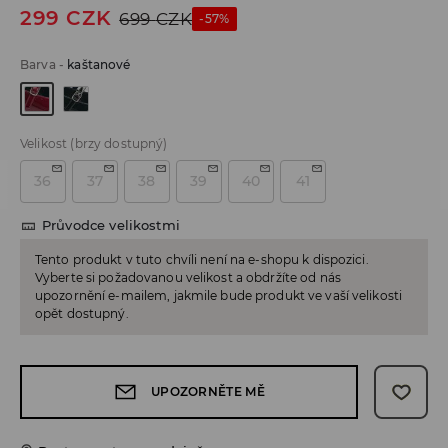
299
CZK
699
CZK
-57%
Barva
-
kaštanové
Velikost
(brzy dostupný)
36
37
38
39
40
41
Průvodce velikostmi
Tento produkt v tuto chvíli není na e-shopu k dispozici.
Vyberte si požadovanou velikost a obdržíte od nás
upozornění e-mailem, jakmile bude produkt ve vaší velikosti
opět dostupný.
UPOZORNĚTE MĚ