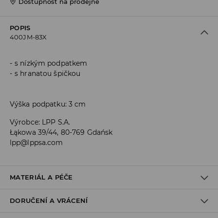
Dostupnost na prodejně
POPIS
400JM-83X
s nízkým podpatkem
s hranatou špičkou
Výška podpatku: 3 cm
Výrobce
:
LPP S.A.
Łąkowa 39/44, 80-769 Gdańsk
lpp@lppsa.com
MATERIÁL A PÉČE
DORUČENÍ A VRÁCENÍ
VRCHNÍ ČÁST
:
100% POLYURETAN
STÉLKA
:
100% POLYURETAN