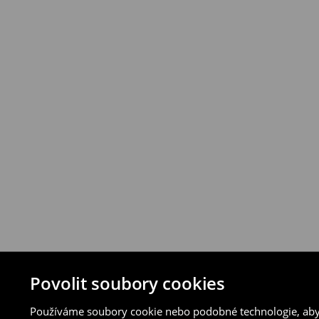
Produkty můžete vrátit do 30 dnů v prod
vybraných způsobů vrácení.
⟶
Podrobná pravidla vrácení
Povolit soubory cookies
Používáme soubory cookie nebo podobné technologie, abyc