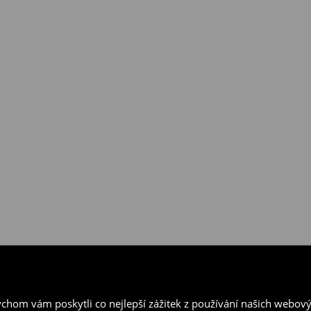
ejnách House a prostřednictvím
hom vám poskytli co nejlepší zážitek z používání našich webov