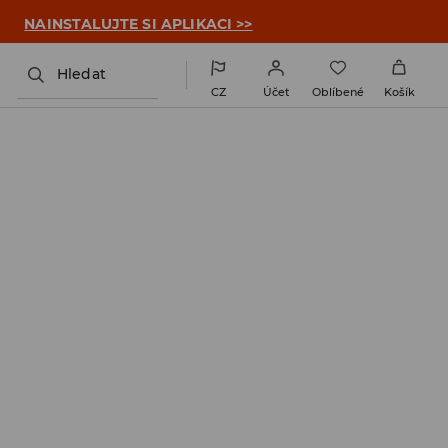

NAINSTALUJTE SI APLIKACI >>
Hledat
CZ
Účet
Oblíbené
Košík