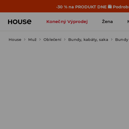
-30 % na PRODUKT DNE 🛍️ Podrobn
Konečný Výprodej
Žena
House
Muž
Oblečení
Bundy, kabáty, saka
Bundy 