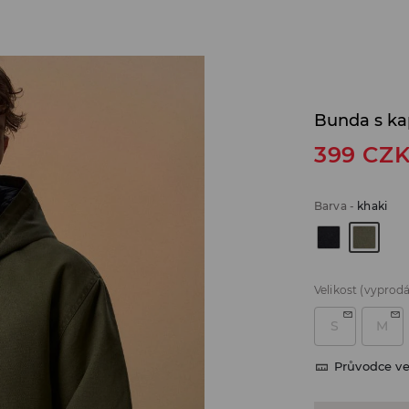
Bunda s ka
399
CZ
Barva
-
khaki
Velikost
(vyprod
S
M
Průvodce ve