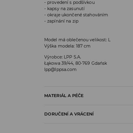
provedení s podšívkou
kapsy na zasunutí
okraje ukončené stahováním
zapínání na zip
Model má oblečenou velikost: L
Výška modela: 187 cm
Výrobce
:
LPP S.A.
Łąkowa 39/44, 80-769 Gdańsk
lpp@lppsa.com
MATERIÁL A PÉČE
PRVNÍ MATERIÁL
:
100% BAVLNA
DORUČENÍ A VRÁCENÍ
DRUHÝ MATERIÁL
:
100% BAVLNA
VÝPLŇ
:
100% POLYESTER
Zásady pro přepravu
1. PODEŠÍVKA
:
100% POLYESTER