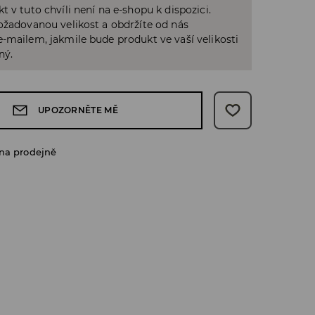
t v tuto chvíli není na e-shopu k dispozici.
ožadovanou velikost a obdržíte od nás
-mailem, jakmile bude produkt ve vaší velikosti
ný.
UPOZORNĚTE MĚ
na prodejně