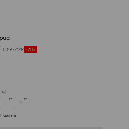
pucí
K
-71%
1 399
CZK
áno)
L
XL
likostmi