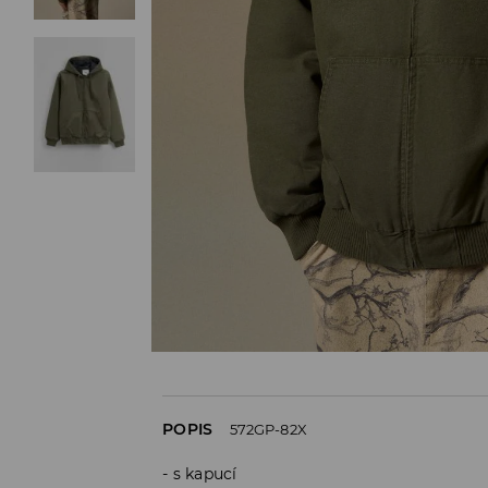
POPIS
572GP-82X
s kapucí