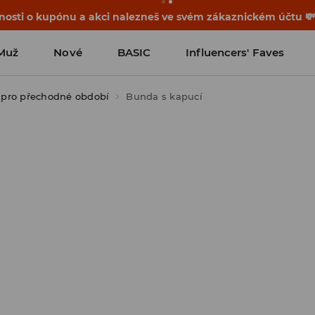
osti o kupónu a akci nalezneš ve svém zákaznickém účtu 
Muž
Nové
BASIC
Influencers' Faves
pro přechodné období
Bunda s kapucí