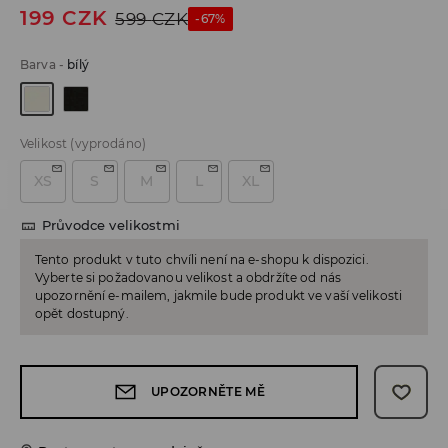
199
CZK
599
CZK
-67%
Barva
-
bílý
Velikost
(vyprodáno)
XS
S
M
L
XL
Průvodce velikostmi
Tento produkt v tuto chvíli není na e-shopu k dispozici.
Vyberte si požadovanou velikost a obdržíte od nás
upozornění e-mailem, jakmile bude produkt ve vaší velikosti
opět dostupný.
UPOZORNĚTE MĚ