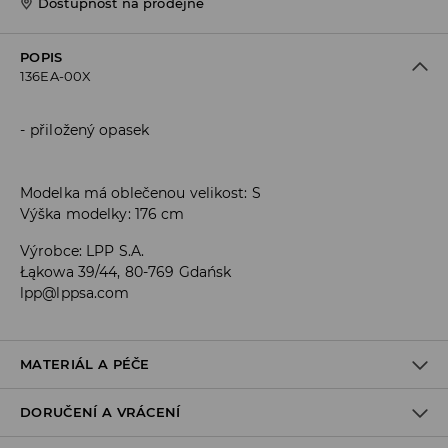
Dostupnost na prodejně
POPIS
136EA-00X
přiložený opasek
Modelka má oblečenou velikost: S
Výška modelky: 176 cm
Výrobce
:
LPP S.A.
Łąkowa 39/44, 80-769 Gdańsk
lpp@lppsa.com
MATERIÁL A PÉČE
DORUČENÍ A VRÁCENÍ
PRVNÍ MATERIÁL
:
95% POLYESTER, 5% ELASTAN