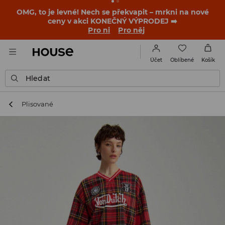
OMG, to je levné! Nech se překvapit – mrkni na nové
ceny v akci KONEČNÝ VÝPRODEJ ➡️
Pro ni
Pro něj
Oblíbené
Účet
Košík
Hledat
Plisované