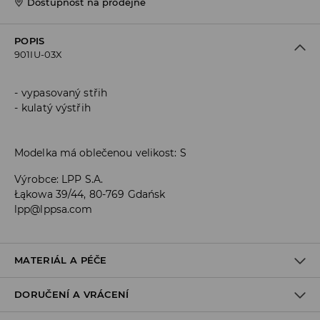
Dostupnost na prodejně
POPIS
901IU-03X
vypasovaný střih
kulatý výstřih
Modelka má oblečenou velikost: S
Výrobce
:
LPP S.A.
Łąkowa 39/44, 80-769 Gdańsk
lpp@lppsa.com
MATERIÁL A PÉČE
DORUČENÍ A VRÁCENÍ
PRVNÍ MATERIÁL
:
93% POLYESTER, 7% ELASTAN