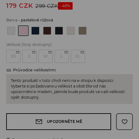
179
CZK
299
CZK
-40%
Barva
-
pastelově růžová
Velikost
(brzy dostupný)
XS
S
M
L
XL
Průvodce velikostmi
Tento produkt v tuto chvíli není na e-shopu k dispozici.
Vyberte si požadovanou velikost a obdržíte od nás
upozornění e-mailem, jakmile bude produkt ve vaší velikosti
opět dostupný.
UPOZORNĚTE MĚ