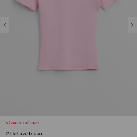
VÝPRODEJ
JIŽ BRZY
Přiléhavé tričko