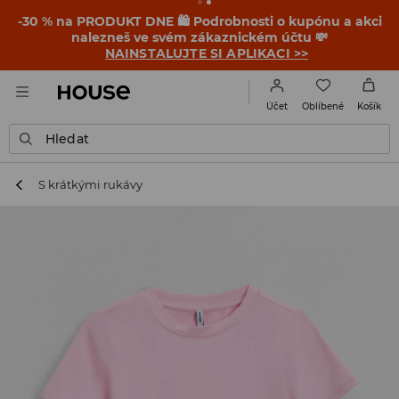
-30 % na PRODUKT DNE 🛍️ Podrobnosti o kupónu a akci
nalezneš ve svém zákaznickém účtu 💸
NAINSTALUJTE SI APLIKACI >>
Oblíbené
Účet
Košík
Hledat
S krátkými rukávy