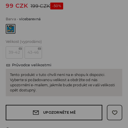
99
CZK
199
CZK
-50%
Barva
-
vícebarevná
Velikost
(vyprodáno)
39-42
43-46
Průvodce velikostmi
Tento produkt v tuto chvíli není na e-shopu k dispozici.
Vyberte si požadovanou velikost a obdržíte od nás
upozornění e-mailem, jakmile bude produkt ve vaší velikosti
opět dostupný.
UPOZORNĚTE MĚ