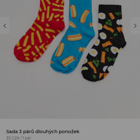
Sada 3 párů dlouhých ponožek
33 CZK
/
1 pár