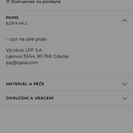
Dostupnost na prodejně
POPIS
623FK-MLC
vzor na celé ploše
Výrobce
:
LPP S.A.
Łąkowa 39/44, 80-769 Gdańsk
lpp@lppsa.com
MATERIÁL A PÉČE
DORUČENÍ A VRÁCENÍ
Materiál I
:
55% BAVLNA, 25% POLYESTER, 18% POLYAMID, 2%
ELASTAN
Zásady pro přepravu
PRÁT V PRAČCE PŘI MAX. TEPLOTĚ 30°C
Odběr v obchodě:
VÝROBEK SE NESMÍ BĚLIT