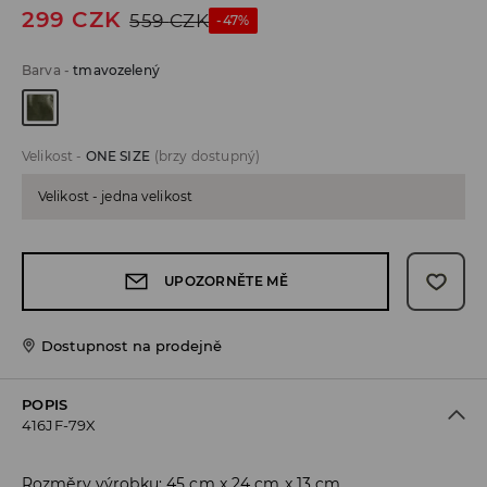
299
CZK
559
CZK
-47%
Barva
-
tmavozelený
Velikost
-
ONE SIZE
(brzy dostupný)
Velikost - jedna velikost
UPOZORNĚTE MĚ
Dostupnost na prodejně
POPIS
416JF-79X
Rozměry výrobku: 45 cm x 24 cm x 13 cm