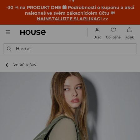
-30 % na PRODUKT DNE 🛍️ Podrobnosti o kupónu a akci
nalezneš ve svém zákaznickém účtu 💸
NAINSTALUJTE SI APLIKACI >>
Oblíbené
Účet
Košík
Hledat
Velké tašky