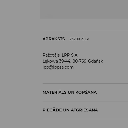
APRAKSTS
2320X-SLV
Ražotājs
:
LPP S.A.
Łąkowa 39/44, 80-769 Gdańsk
lpp@lppsa.com
MATERIĀLS UN KOPŠANA
Materiāls I
:
80% CINKS, 10% VARŠ, 10% SINTĒTISK
PIEGĀDE UN ATGRIEŠANA
NEMAZGĀT AUTOMĀTISKAJĀ VEĻAS MAZ
Piegādes politika