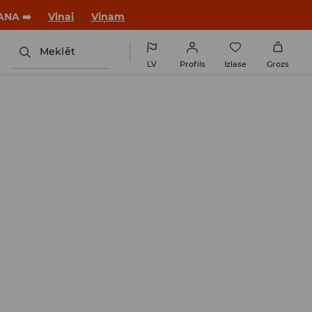
jaunu stilu!
Viņai
Viņam
Meklēt
LV
Profils
Izlase
Grozs