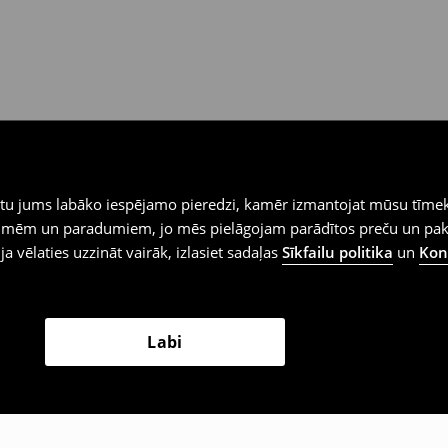
iegtu jums labāko iespējamo pieredzi, kamēr izmantojat mūsu tīmek
 vēlmēm un paradumiem, jo mēs pielāgojam parādītos preču un pa
 ja vēlaties uzzināt vairāk, izlasiet sadaļas
Sīkfailu politika
un
Konf
Labi