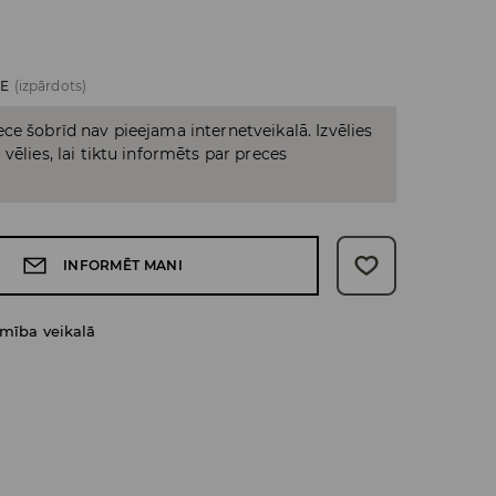
ZE
(izpārdots)
ce šobrīd nav pieejama internetveikalā. Izvēlies
vēlies, lai tiktu informēts par preces
INFORMĒT MANI
amība veikalā