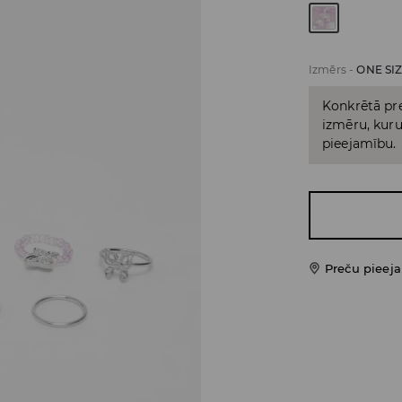
Izmērs
-
ONE SI
Konkrētā pre
izmēru, kuru 
pieejamību.
Preču pieej