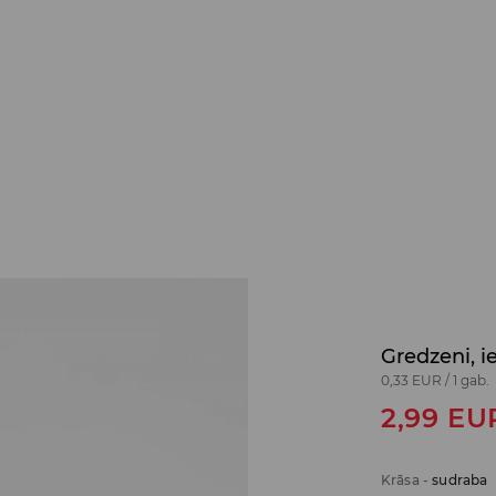
Gredzeni, 
0,33 EUR
/
1 gab.
2,99
EU
Krāsa
-
sudraba