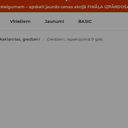
tāsti sākas vēl pirms pirmā zvana. Sāc jauno mācību gadu ar 
Vīriešiem
Jaunumi
BASIC
Kaklarotas, gredzeni
Gredzeni, iepakojumā 9 gab.