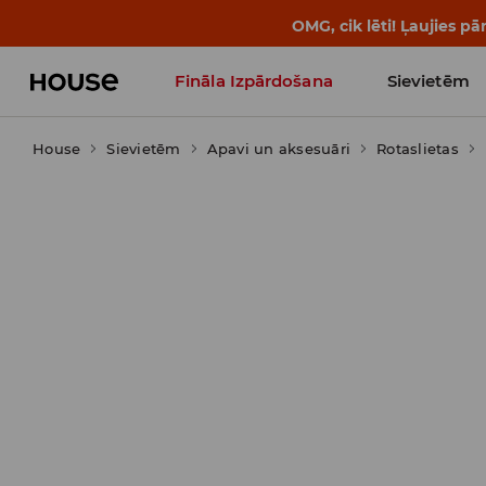
BACK TO SCHOOL
📒
Labākie s
Fināla Izpārdošana
Sievietēm
House
Sievietēm
Influencers' Faves
Apavi un aksesuāri
Rotaslietas