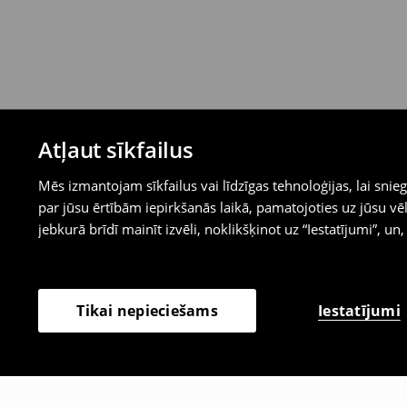
Atļaut sīkfailus
Mēs izmantojam sīkfailus vai līdzīgas tehnoloģijas, lai sn
par jūsu ērtībām iepirkšanās laikā, pamatojoties uz jūsu
jebkurā brīdī mainīt izvēli, noklikšķinot uz “Iestatījumi”, un,
Iestatījumi
Tikai nepieciešams