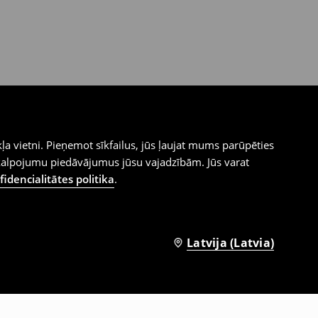
ļa vietni. Pieņemot sīkfailus, jūs ļaujat mums parūpēties
kalpojumu piedāvājumus jūsu vajadzībām. Jūs varat
idencialitātes politika
.
Latvija (Latvia)