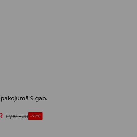
iepakojumā 9 gab.
R
-77%
12,99
EUR