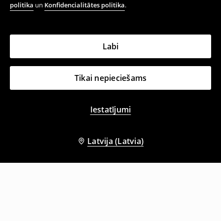
politika
un
Konfidencialitātes politika
.
Labi
Tikai nepieciešams
Iestatījumi
Latvija (Latvia)