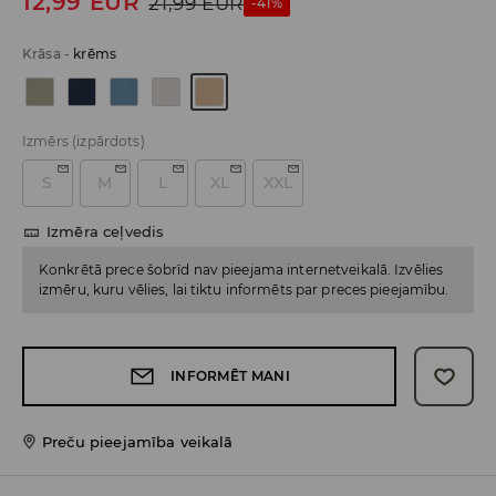
12,99
EUR
21,99
EUR
-41%
Krāsa
-
krēms
Izmērs
(izpārdots)
S
M
L
XL
XXL
Izmēra ceļvedis
Konkrētā prece šobrīd nav pieejama internetveikalā. Izvēlies
izmēru, kuru vēlies, lai tiktu informēts par preces pieejamību.
INFORMĒT MANI
Preču pieejamība veikalā