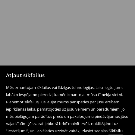
Atļaut sīkfailus
Mēs izmantojam sīkfailus vai līdzīgas tehnoloģijas, lai sniegtu jums
labāko iespējamo pieredzi, kamēr izmantojat mūsu tīmekļa vietni.
Pieņemot sīkfailus, jūs ļaujat mums parūpēties par jūsu ērtībām
iepirkšanās laikā, pamatojoties uz jūsu vēlmēm un paradumiem, jo
mēs pielāgojam parādītos preču un pakalpojumu piedāvājumus jūsu
vajadzībām. Jūs varat jebkurā brīdī mainīt izvēli, noklikšķinot uz
“Iestatījumi”, un, ja vēlaties uzzināt vairāk, izlasiet sadaļas
Sīkfailu