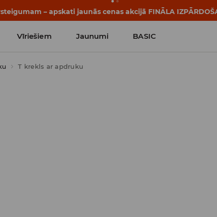
tāsti sākas vēl pirms pirmā zvana. Sāc jauno mācību gadu ar 
Vīriešiem
Jaunumi
BASIC
ku
T krekls ar apdruku