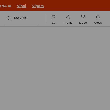
jaunu stilu!
Viņai
Viņam
Meklēt
LV
Profils
Izlase
Grozs