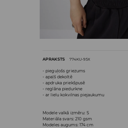
APRAKSTS
774KU-95X
pieguļošs griezums
apaļš dekoltē
apdruka priekšpusē
reglāna piedurkne
ar lielu kokvilnas piejaukumu
Modele valkā izmēru: S
Materiāla svars: 210 gsm
Modeles augums: 174 cm