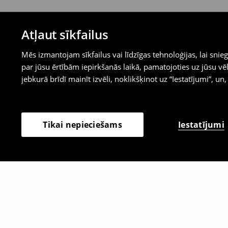
Atļaut sīkfailus
Mēs izmantojam sīkfailus vai līdzīgas tehnoloģijas, lai sn
par jūsu ērtībām iepirkšanās laikā, pamatojoties uz jūsu
jebkurā brīdī mainīt izvēli, noklikšķinot uz “Iestatījumi”, un,
Iestatījumi
Tikai nepieciešams