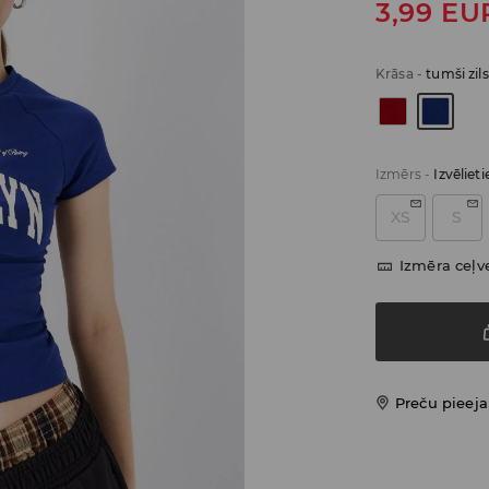
3,99
EU
Krāsa
-
tumši zils
Izmērs
-
Izvēliet
XS
S
Izmēra ceļv
Preču pieej