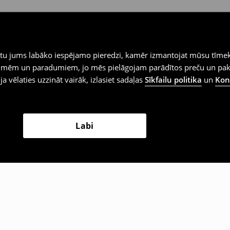
iegtu jums labāko iespējamo pieredzi, kamēr izmantojat mūsu tīmek
 vēlmēm un paradumiem, jo mēs pielāgojam parādītos preču un pa
 ja vēlaties uzzināt vairāk, izlasiet sadaļas
Sīkfailu politika
un
Konf
Labi