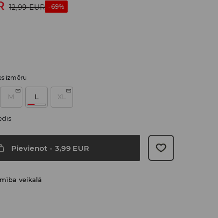
R
-69%
12,99
EUR
ies izmēru
M
L
XL
edis
Pievienot
-
3,99
EUR
amība veikalā