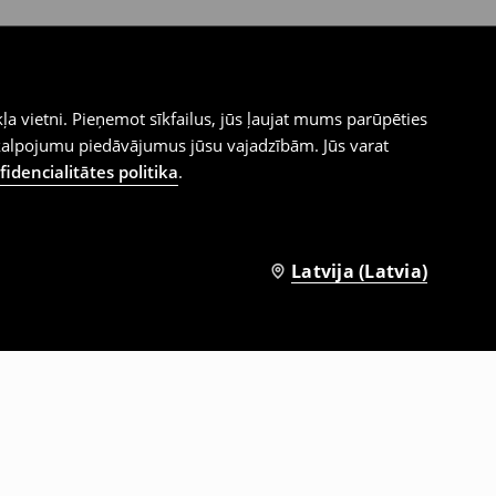
ļa vietni. Pieņemot sīkfailus, jūs ļaujat mums parūpēties
kalpojumu piedāvājumus jūsu vajadzībām. Jūs varat
idencialitātes politika
.
Latvija (Latvia)