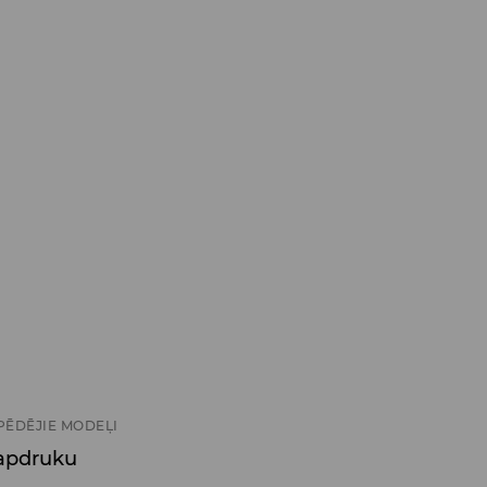
PĒDĒJIE MODEĻI
 apdruku