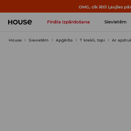
BACK TO SCHOOL
📒
Labākie s
Fināla Izpārdošana
Sievietēm
House
Sievietēm
Influencers' Faves
Apģērbs
T krekli, topi
Ar apdru