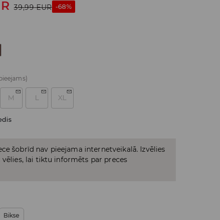
UR
-68%
39,99
EUR
 pieejams)
M
L
XL
edis
ce šobrīd nav pieejama internetveikalā. Izvēlies
vēlies, lai tiktu informēts par preces
Bikse