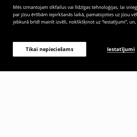
Mēs izmantojam sīkfailus vai līdzīgas tehnoloģijas, lai sn
par jūsu ērtībām iepirkšanās laikā, pamatojoties uz jūsu
jebkurā brīdī mainīt izvēli, noklikšķinot uz “Iestatījumi”, un,
Iestatījumi
Tikai nepieciešams
Citi klienti izvēlējās arī