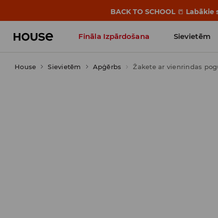
BACK TO SCHOOL
📒
Labākie s
Fināla Izpārdošana
Sievietēm
House
Sievietēm
Influencers' Faves
Apģērbs
Žakete ar vienrindas pog