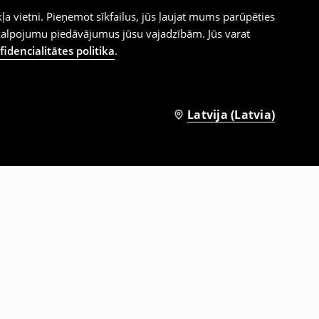
ļa vietni. Pieņemot sīkfailus, jūs ļaujat mums parūpēties
kalpojumu piedāvājumus jūsu vajadzībām. Jūs varat
idencialitātes politika
.
Latvija (Latvia)