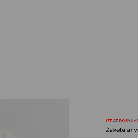
IZPĀRDOŠANA
Žakete ar v