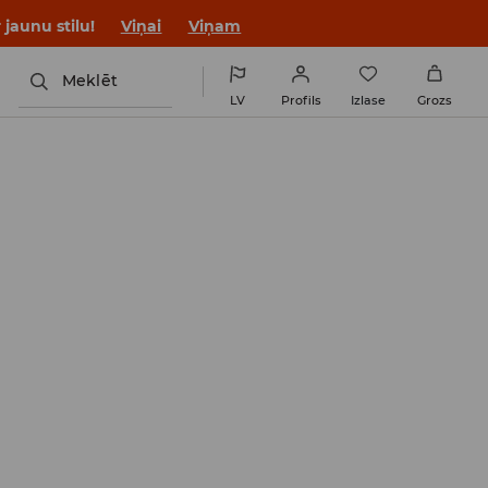
jaunu stilu!
Viņai
Viņam
Meklēt
LV
Profils
Izlase
Grozs