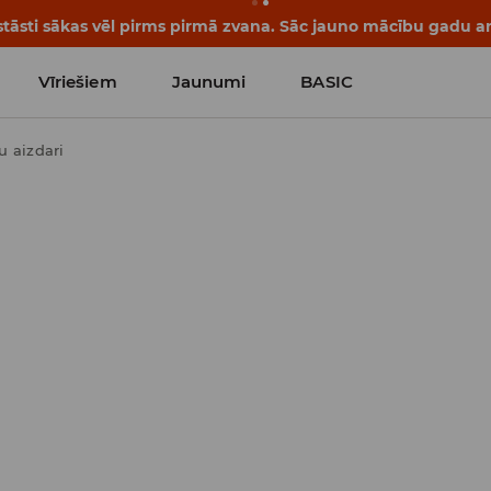
tāsti sākas vēl pirms pirmā zvana. Sāc jauno mācību gadu ar 
Vīriešiem
Jaunumi
BASIC
u aizdari