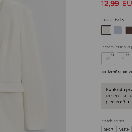
12,99
E
Krāsa
-
balts
Izmērs
(drīz būs
XS
S
Izmēra ceļv
Konkrētā pre
izmēru, kuru 
pieejamību.
Matching set
Skort
Veste