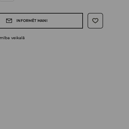
INFORMĒT MANI
amība veikalā