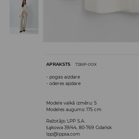
APRAKSTS
726IP-00X
pogas aizdare
oderes apdare
Modele valkā izmēru: S
Modeles augums: 175 cm
Ražotājs
:
LPP S.A.
Łąkowa 39/44, 80-769 Gdańsk
lpp@lppsa.com