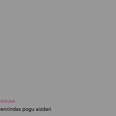
DRĪZUMĀ
ienrindas pogu aizdari