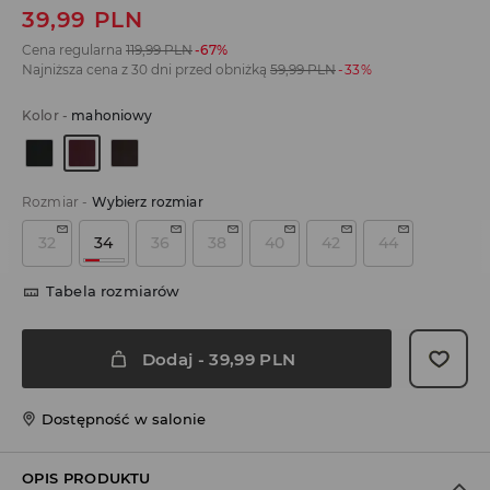
39,99
PLN
Cena regularna
119,99
PLN
-67%
Najniższa cena z 30 dni przed obniżką
59,99
PLN
-33%
Kolor
-
mahoniowy
Rozmiar
-
Wybierz rozmiar
32
34
36
38
40
42
44
Tabela rozmiarów
Dodaj
-
39,99
PLN
Dostępność w salonie
OPIS PRODUKTU