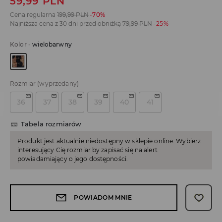
59,99
PLN
Cena regularna
199,99
PLN
-70%
Najniższa cena z 30 dni przed obniżką
79,99
PLN
-25%
Kolor
-
wielobarwny
Rozmiar
(wyprzedany)
36
37
38
39
40
41
Tabela rozmiarów
Produkt jest aktualnie niedostępny w sklepie online. Wybierz
interesujący Cię rozmiar by zapisać się na alert
powiadamiający o jego dostępności.
POWIADOM MNIE