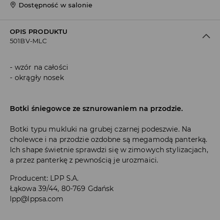
Dostępność w salonie
OPIS PRODUKTU
501BV-MLC
wzór na całości
okrągły nosek
Botki śniegowce ze sznurowaniem na przodzie.
Botki typu mukluki na grubej czarnej podeszwie. Na
cholewce i na przodzie ozdobne są megamodą panterką.
Ich shape świetnie sprawdzi się w zimowych stylizacjach,
a przez panterkę z pewnością je urozmaici.
Producent
:
LPP S.A.
Łąkowa 39/44, 80-769 Gdańsk
lpp@lppsa.com