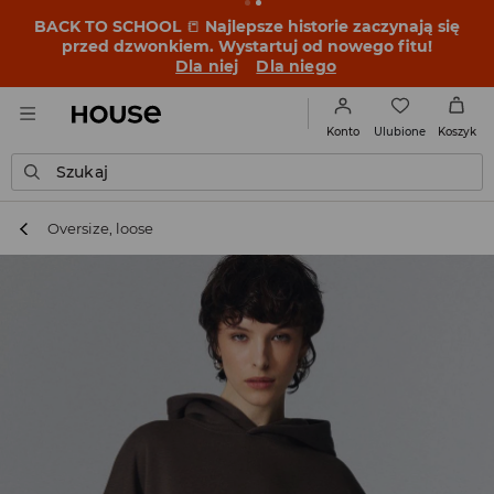
BACK TO SCHOOL
📒
Najlepsze historie zaczynają się
przed dzwonkiem. Wystartuj od nowego fitu!
Dla niej
Dla niego
Ulubione
Konto
Koszyk
Szukaj
Oversize, loose