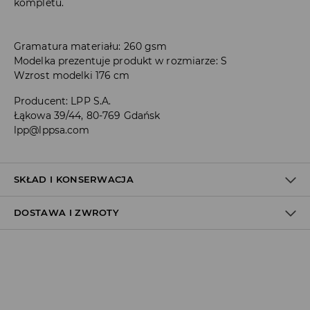
kompletu.
Gramatura materiału: 260 gsm
Modelka prezentuje produkt w rozmiarze: S
Wzrost modelki 176 cm
Producent
:
LPP S.A.
Łąkowa 39/44, 80-769 Gdańsk
lpp@lppsa.com
SKŁAD I KONSERWACJA
DOSTAWA I ZWROTY
Materiał I
:
60% BAWEŁNA, 40% POLIESTER
PRAĆ W PRALCE Z MAX. TEMP.30° C - PROCES BARDZO
Polityka dostawy
ŁAGODNY
NIE BIELIĆ
Odbiór w salonie:
ZA DARMO
NIE SUSZYĆ W SUSZARCE BĘBNOWEJ