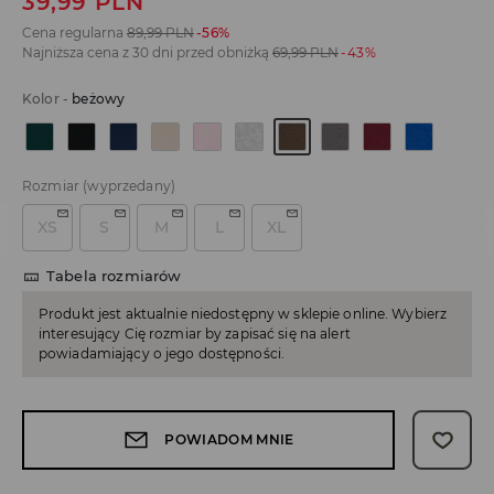
39,99
PLN
Cena regularna
89,99
PLN
-56%
Najniższa cena z 30 dni przed obniżką
69,99
PLN
-43%
Kolor
-
beżowy
Rozmiar
(wyprzedany)
XS
S
M
L
XL
Tabela rozmiarów
Produkt jest aktualnie niedostępny w sklepie online. Wybierz
interesujący Cię rozmiar by zapisać się na alert
powiadamiający o jego dostępności.
POWIADOM MNIE