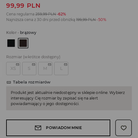
99,99
PLN
Cena regularna
259,99
PLN
-62%
Najniższa cena z 30 dni przed obniżką
199,99
PLN
-50%
Kolor
-
brązowy
Rozmiar
(wkrótce dostępny)
XS
S
M
L
Tabela rozmiarów
Produkt jest aktualnie niedostępny w sklepie online. Wybierz
interesujący Cię rozmiar by zapisać się na alert
powiadamiający o jego dostępności.
POWIADOM MNIE