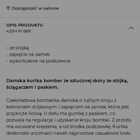
Dostępność w salonie
OPIS PRODUKTU
429HW-88X
ze stójką
zapięcie na zamek
wykończenie na podszewce
Damska kurtka bomber ze sztucznej skóry ze stójką,
ściągaczem i paskiem.
Czekoladowa bomberka damska o luźnym kroju z
kołnierzem stójkowym i zapięciem na zamek, które jest
przykryte listwą. U dołu ma gumkę z paskiem, co
pozwala na regulację i uzyskanie kroju bombki. Z przodu
ma wsuwane kieszenie, a od środka podszewkę. Kurtka
doskonale urozmaici nawet najprostsze casualowe looki.