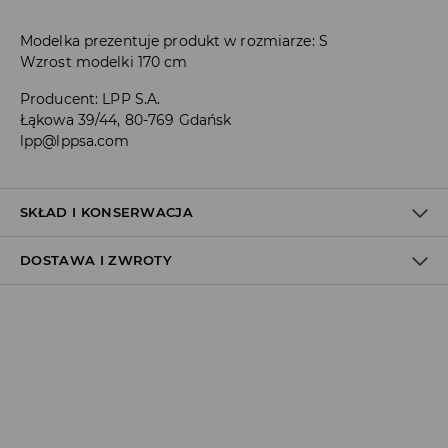
Modelka prezentuje produkt w rozmiarze: S
Wzrost modelki 170 cm
Producent
:
LPP S.A.
Łąkowa 39/44, 80-769 Gdańsk
lpp@lppsa.com
SKŁAD I KONSERWACJA
DOSTAWA I ZWROTY
MATERIAŁ PIERWSZY
:
100% POLIURETAN
PIERWSZA PODSZEWKA
:
100% POLIESTER
Polityka dostawy
NIE BIELIĆ
Odbiór w salonie:
NIE PRASOWAĆ
ZA DARMO
CZYŚCIĆ WILGOTNĄ GĄBKĄ
1–5 dni roboczych
Odbiór w ORLEN Paczka:
NIE CZYŚCIĆ CHEMICZNIE
7,99 PLN
*