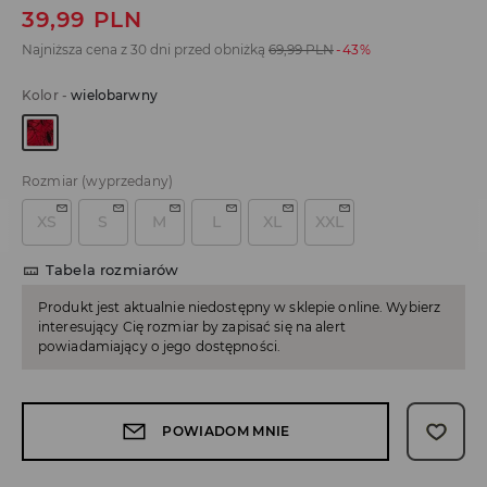
39,99
PLN
Najniższa cena z 30 dni przed obniżką
69,99
PLN
-43%
Kolor
-
wielobarwny
Rozmiar
(wyprzedany)
XS
S
M
L
XL
XXL
Tabela rozmiarów
Produkt jest aktualnie niedostępny w sklepie online. Wybierz
interesujący Cię rozmiar by zapisać się na alert
powiadamiający o jego dostępności.
POWIADOM MNIE