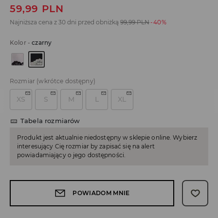
59,99
PLN
Najniższa cena z 30 dni przed obniżką
99,99
PLN
-40%
Kolor
-
czarny
Rozmiar
(wkrótce dostępny)
XS
S
M
L
XL
Tabela rozmiarów
Produkt jest aktualnie niedostępny w sklepie online. Wybierz
interesujący Cię rozmiar by zapisać się na alert
powiadamiający o jego dostępności.
POWIADOM MNIE