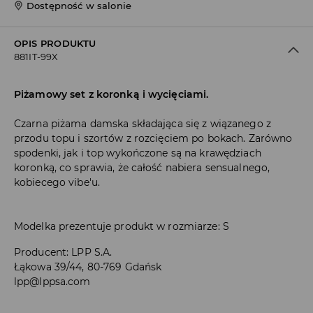
Dostępność w salonie
OPIS PRODUKTU
881IT-99X
Piżamowy set z koronką i wycięciami.
Czarna piżama damska składająca się z wiązanego z
przodu topu i szortów z rozcięciem po bokach. Zarówno
spodenki, jak i top wykończone są na krawędziach
koronką, co sprawia, że całość nabiera sensualnego,
kobiecego vibe'u.
Modelka prezentuje produkt w rozmiarze: S
Producent
:
LPP S.A.
Łąkowa 39/44, 80-769 Gdańsk
lpp@lppsa.com