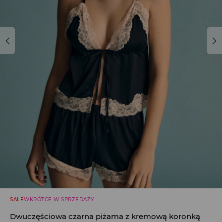
SALE
WKRÓTCE W SPRZEDAŻY
Dwuczęściowa czarna piżama z kremową koronką