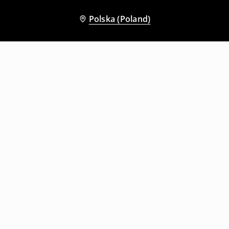
Polska (Poland)
Inni klienci wybrali także
Koronkowy biustonosz zakładany na szyję czarny
Dwuczęściowa granatowa piżama z białymi wstawkami