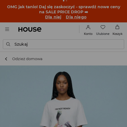
BACK TO SCHOOL
📒
Najlepsze historie zaczynają się
przed dzwonkiem. Wystartuj od nowego fitu!
Dla niej
Dla niego
Ulubione
Konto
Koszyk
Szukaj
Odzież domowa