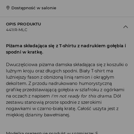
Dostępność w salonie
OPIS PRODUKTU
441IR-MLC
Piżama składająca się z T-shirtu z nadrukiem gołębia i
spodni w kratkę.
Dwuczęściowa piżama damska składająca się z koszulki o
luźnym kroju oraz długich spodni. Biały T-shirt ma
luźniejszy fason z obniżoną linią ramion i okrągłym
dekoltem. Z przodu nadrukowano humorystyczną
grafikę przedstawiającą gołębia w szlafroku z ogórkami
na oczach z napisem
I'm not ready for this drama
. Dół
zestawu stanowią proste spodnie z szerokimi
nogawkami w czarno-białą kratę. Całość uszyta jest z
miękkiej dzianiny bawełnianej.
Modelka prezentuje produkt w rozmiarze: S