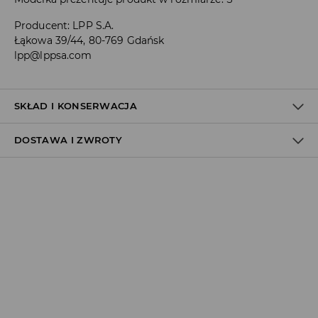
Producent
:
LPP S.A.
Łąkowa 39/44, 80-769 Gdańsk
lpp@lppsa.com
SKŁAD I KONSERWACJA
DOSTAWA I ZWROTY
100% BAWEŁNA
Polityka dostawy
Odbiór w salonie:
ZA DARMO
1–5 dni roboczych
Odbiór w ORLEN Paczka:
7,99 PLN
*
1–5 dni roboczych
Odbiór w punkcie DPD:
8,99 PLN
*