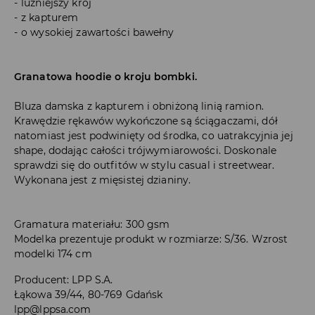
luźniejszy krój
z kapturem
o wysokiej zawartości bawełny
Granatowa hoodie o kroju bombki.
Bluza damska z kapturem i obniżoną linią ramion.
Krawędzie rękawów wykończone są ściągaczami, dół
natomiast jest podwinięty od środka, co uatrakcyjnia jej
shape, dodając całości trójwymiarowości. Doskonale
sprawdzi się do outfitów w stylu casual i streetwear.
Wykonana jest z mięsistej dzianiny.
Gramatura materiału: 300 gsm
Modelka prezentuje produkt w rozmiarze: S/36. Wzrost
modelki 174 cm
Producent
:
LPP S.A.
Łąkowa 39/44, 80-769 Gdańsk
lpp@lppsa.com