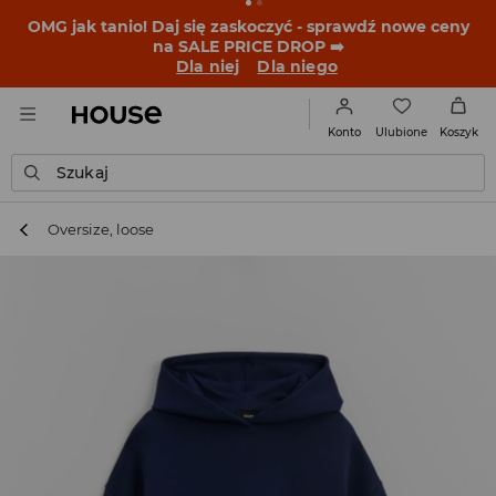
OMG jak tanio! Daj się zaskoczyć - sprawdź nowe ceny
na SALE PRICE DROP ➡️
Dla niej
Dla niego
Ulubione
Konto
Koszyk
Szukaj
Oversize, loose