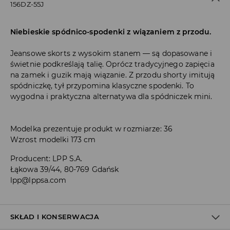
156DZ-55J
Niebieskie spódnico-spodenki z wiązaniem z przodu.
Jeansowe skorts z wysokim stanem — są dopasowane i
świetnie podkreślają talię. Oprócz tradycyjnego zapięcia
na zamek i guzik mają wiązanie. Z przodu shorty imitują
spódniczkę, tył przypomina klasyczne spodenki. To
wygodna i praktyczna alternatywa dla spódniczek mini.
Modelka prezentuje produkt w rozmiarze: 36
Wzrost modelki 173 cm
Producent
:
LPP S.A.
Łąkowa 39/44, 80-769 Gdańsk
lpp@lppsa.com
SKŁAD I KONSERWACJA