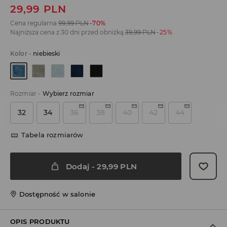
29,99
PLN
Cena regularna
99,99
PLN
-70%
Najniższa cena z 30 dni przed obniżką
39,99
PLN
-25%
Kolor
-
niebieski
Rozmiar
-
Wybierz rozmiar
32
34
36
38
40
42
44
Tabela rozmiarów
Dodaj
-
29,99
PLN
Dostępność w salonie
OPIS PRODUKTU