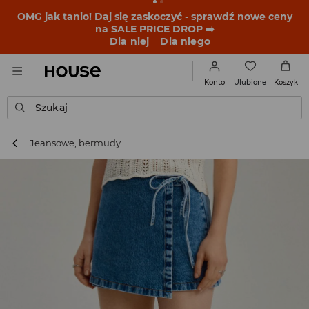
OMG jak tanio! Daj się zaskoczyć - sprawdź nowe ceny
na SALE PRICE DROP ➡️
Dla niej
Dla niego
Ulubione
Konto
Koszyk
Szukaj
Jeansowe, bermudy