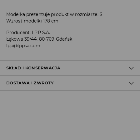
Modelka prezentuje produkt w rozmiarze: S
Wzrost modelki 178 cm
Producent
:
LPP S.A.
Łąkowa 39/44, 80-769 Gdańsk
lpp@lppsa.com
SKŁAD I KONSERWACJA
DOSTAWA I ZWROTY
Materiał I
:
95% BAWEŁNA, 5% ELASTAN
PRAĆ W PRALCE Z MAX. TEMP.30° C - PROCES ŁAGODNY
Polityka dostawy
NIE BIELIĆ
Odbiór w salonie:
NIE SUSZYĆ W SUSZARCE BĘBNOWEJ
ZA DARMO
1–5 dni roboczych
PRASOWAĆ W MAX. TEMP. 110° C - BEZ PARY
Odbiór w ORLEN Paczka: