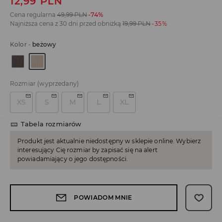
12,99
PLN
Cena regularna
49,99
PLN
-74%
Najniższa cena z 30 dni przed obniżką
19,99
PLN
-35%
Kolor
-
beżowy
Rozmiar
(wyprzedany)
XS
S
M
L
XL
Tabela rozmiarów
Produkt jest aktualnie niedostępny w sklepie online. Wybierz
interesujący Cię rozmiar by zapisać się na alert
powiadamiający o jego dostępności.
POWIADOM MNIE