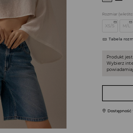
Rozmiar
(wkrótc
XS/S
M/L
Tabela roz
Produkt jest
Wybierz inte
powiadamiaj
Dostępność 