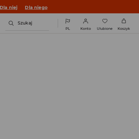
Dla niej
Dla niego
Szukaj
PL
Konto
Ulubione
Koszyk