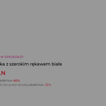
 W SPRZEDAŻY
zka z szerokim rękawem biała
LN
9,99
PLN
-60%
30 dni przed obniżką
59,99
PLN
-33%