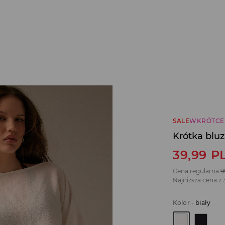
SALE
WKRÓTCE
Krótka blu
39,99
P
Cena regularna
9
Najniższa cena z 
Kolor
-
biały