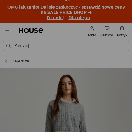
BACK TO SCHOOL
📒
Najlepsze historie zaczynają się
przed dzwonkiem. Wystartuj od nowego fitu!
Dla niej
Dla niego
Ulubione
Konto
Koszyk
Szukaj
Oversize