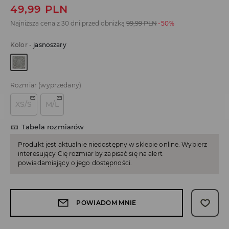
49,99
PLN
Najniższa cena z 30 dni przed obniżką
99,99
PLN
-50%
Kolor
-
jasnoszary
Rozmiar
(wyprzedany)
XS/S
M/L
Tabela rozmiarów
Produkt jest aktualnie niedostępny w sklepie online. Wybierz
interesujący Cię rozmiar by zapisać się na alert
powiadamiający o jego dostępności.
POWIADOM MNIE