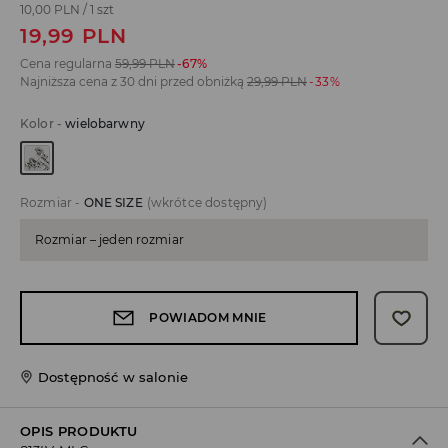
10,00 PLN
/
1 szt
19,99
PLN
Cena regularna
59,99
PLN
-67%
Najniższa cena z 30 dni przed obniżką
29,99
PLN
-33%
Kolor
-
wielobarwny
Rozmiar
-
ONE SIZE
(wkrótce dostępny)
Rozmiar – jeden rozmiar
POWIADOM MNIE
Dostępność w salonie
OPIS PRODUKTU