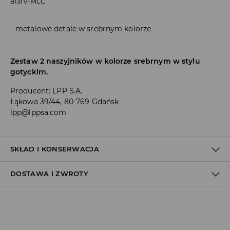
813IV-MLC
metalowe detale w srebrnym kolorze
Zestaw 2 naszyjników w kolorze srebrnym w stylu
gotyckim.
Producent
:
LPP S.A.
Łąkowa 39/44, 80-769 Gdańsk
lpp@lppsa.com
SKŁAD I KONSERWACJA
DOSTAWA I ZWROTY
SKŁAD
:
80% STOP CYNKU, 20% ŻELAZO
Polityka dostawy
Odbiór w salonie: