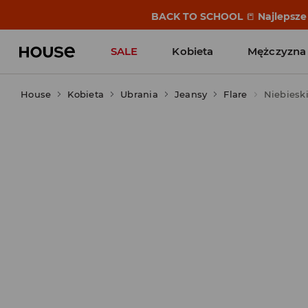
BACK TO SCHOOL
📒
Najlepsze 
SALE
Kobieta
Mężczyzna
House
Kobieta
Ubrania
Jeansy
Flare
Niebiesk