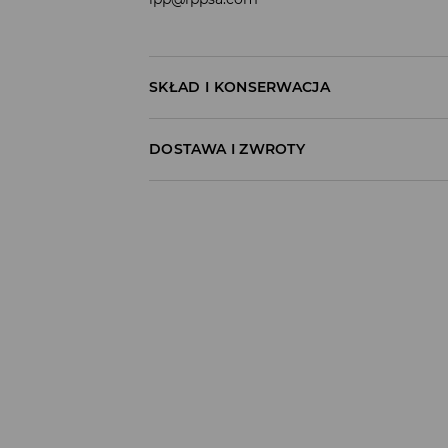
SKŁAD I KONSERWACJA
MATERIAŁ PIERWSZY
:
68% BAWEŁNA, 28% POLI
DOSTAWA I ZWROTY
PRANIE RĘCZNE- TEMPERATURA OTOCZ
Polityka dostawy
PRAĆ ODDZIELNIE LUB Z PODOBNYMI KOLOR
Odbiór w salonie:
NIE BIELIĆ
ZA DARMO
NIE CZYŚCIĆ CHEMICZNIE
1–5 dni roboczych
Odbiór w ORLEN Paczka:
NIE SUSZYĆ W SUSZARCE BĘBNOWEJ
7,99 PLN
*
1–5 dni roboczych
PRASOWAĆ W MAKSYMALNEJ TEMP. 110 ° 
Odbiór w punkcie DPD:
8,99 PLN
*
1–5 dni roboczych
Odbiór w InPost Paczkomat®: