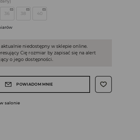
edany)
36
38
40
miarów
 aktualnie niedostępny w sklepie online.
resujący Cię rozmiar by zapisać się na alert
ący o jego dostępności.
POWIADOM MNIE
w salonie