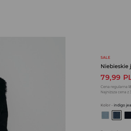
SALE
Niebieskie
79,99
P
Cena regularna
1
Najniższa cena z 
Kolor
-
indigo je