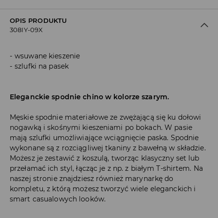
OPIS PRODUKTU
308IY-09X
wsuwane kieszenie
szlufki na pasek
Eleganckie spodnie chino w kolorze szarym.
Męskie spodnie materiałowe ze zwężającą się ku dołowi
nogawką i skośnymi kieszeniami po bokach. W pasie
mają szlufki umożliwiające wciągnięcie paska. Spodnie
wykonane są z rozciągliwej tkaniny z bawełną w składzie.
Możesz je zestawić z koszulą, tworząc klasyczny set lub
przełamać ich styl, łącząc je z np. z białym T-shirtem. Na
naszej stronie znajdziesz również marynarkę do
kompletu, z którą możesz tworzyć wiele eleganckich i
smart casualowych looków.