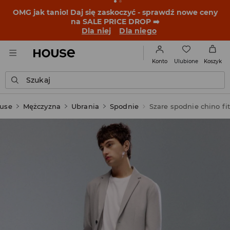
OMG jak tanio! Daj się zaskoczyć - sprawdź nowe ceny
na SALE PRICE DROP ➡️
Dla niej
Dla niego
Ulubione
Konto
Koszyk
Szukaj
use
Mężczyzna
Ubrania
Spodnie
Szare spodnie chino fi