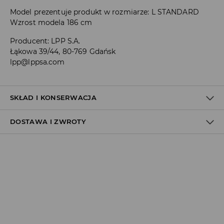
Model prezentuje produkt w rozmiarze: L STANDARD
Wzrost modela 186 cm
Producent
:
LPP S.A.
Łąkowa 39/44, 80-769 Gdańsk
lpp@lppsa.com
SKŁAD I KONSERWACJA
DOSTAWA I ZWROTY
MATERIAŁ PIERWSZY
:
53% BAWEŁNA, 44% POLIESTER, 3%
ELASTAN
PIERWSZA PODSZEWKA
:
80% POLIESTER, 20% BAWEŁNA
Polityka dostawy
Odbiór w salonie:
ZA DARMO
1–5 dni roboczych
Odbiór w ORLEN Paczka:
7,99 PLN
*