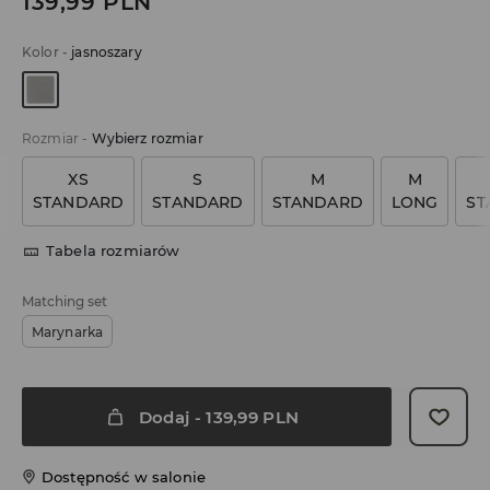
139,99
PLN
Kolor
-
jasnoszary
Rozmiar
-
Wybierz rozmiar
XS
S
M
M
STANDARD
STANDARD
STANDARD
LONG
ST
Tabela rozmiarów
Matching set
Marynarka
Dodaj
-
139,99
PLN
Dostępność w salonie