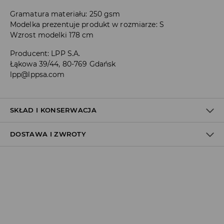
Gramatura materiału: 250 gsm
Modelka prezentuje produkt w rozmiarze: S
Wzrost modelki 178 cm
Producent
:
LPP S.A.
Łąkowa 39/44, 80-769 Gdańsk
lpp@lppsa.com
SKŁAD I KONSERWACJA
DOSTAWA I ZWROTY
Materiał I
:
100% BAWEŁNA
PRAĆ W PRALCE Z MAX. TEMP.30° C - PROCES ŁAGODNY
Polityka dostawy
NIE BIELIĆ
Odbiór w salonie:
NIE SUSZYĆ W SUSZARCE BĘBNOWEJ
ZA DARMO
1–5 dni roboczych
PRASOWAĆ W MAX. TEMP. 110° C - BEZ PARY
Odbiór w ORLEN Paczka: