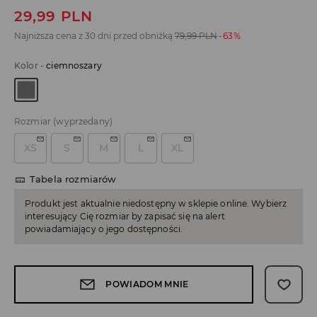
29,99
PLN
Najniższa cena z 30 dni przed obniżką
79,99
PLN
-63%
Kolor
-
ciemnoszary
Rozmiar
(wyprzedany)
XS
S
M
L
XL
Tabela rozmiarów
Produkt jest aktualnie niedostępny w sklepie online. Wybierz
interesujący Cię rozmiar by zapisać się na alert
powiadamiający o jego dostępności.
POWIADOM MNIE