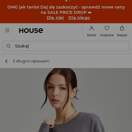
BACK TO SCHOOL
📒
Najlepsze historie zaczynają się
przed dzwonkiem. Wystartuj od nowego fitu!
Dla niej
Dla niego
Ulubione
Konto
Koszyk
Szukaj
Z długim rękawem