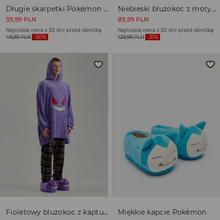
19,99
PLN
Długie skarpetki Pokémon Snorlax 3-pak
Niebieski bluzokoc z motywem Pokémon
Cena regularna
49,99
PLN
-60%
39,99
PLN
89,99
PLN
Najniższa cena z 30 dni przed obniżką
39,99
PLN
-50%
Najniższa cena z 30 dni przed obniżką
Najniższa cena z 30 dni przed obniżką
49,99
PLN
-20%
129,99
PLN
-31%
Kolor
-
beżowy
Rozmiar
-
ONE SIZE
(wyprzedany)
Produkt jest aktualnie niedostępny w sklepie online. Wybierz
interesujący Cię rozmiar by zapisać się na alert
powiadamiający o jego dostępności.
POWIADOM MNIE
Dostępność w salonie
Fioletowy bluzokoc z kapturem Pokémon
Miękkie kapcie Pokémon
OPIS PRODUKTU