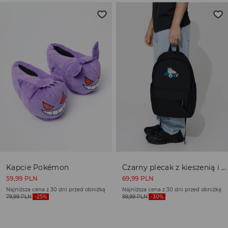
1–5 dni roboczych
* Dla zamówień powyżej 140 PLN wszystkie opcje
dostawy są darmowe.
⟶
Szczegółowe informacje
Polityka zwrotów
Produkty możesz zwrócić za darmo w ciągu 30 dni w
każdym salonie stacjonarnym House lub nadając płatną
przesyłkę w Paczkomat® InPost, Orlen Paczka lub sklepie
Żabka (w tym celu wypełnij formularz online w Koncie
Klienta).
⟶
Szczegółowe zasady zwrotu
Kapcie Pokémon
Czarny plecak z kieszenią i motywem Snorlaxa
59,99
PLN
69,99
PLN
Najniższa cena z 30 dni przed obniżką
Najniższa cena z 30 dni przed obniżką
79,99
PLN
-25%
99,99
PLN
-30%