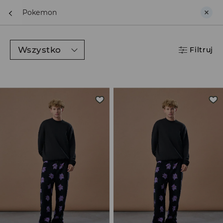
BACK TO SCHOOL
📒
Najlepsze historie zaczynają się
przed dzwonkiem. Wystartuj od nowego fitu!
Dla niej
Dla niego
Filtruj
Ulubione
Konto
Koszyk
Szukaj
Z daszkiem