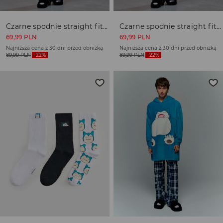
Czarne spodnie straight fit we wzór Gengara
Czarne spodnie straight fit we wzór Gengara
69,99
PLN
69,99
PLN
Najniższa cena z 30 dni przed obniżką
Najniższa cena z 30 dni przed obniżką
89,99
PLN
-22%
89,99
PLN
-22%
Żółta czapka z daszkiem trucker hat Pokémon