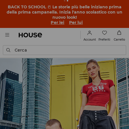
BACK TO SCHOOL
📒
Le storie più belle iniziano prima
della prima campanella. Inizia l'anno scolastico con un
nuovo look!
Per lei
Per lui
Preferiti
Account
Carrello
Cerca