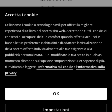
Contatta con noi
Accetta i cookie
Usa il modulo di contatto
Utilizziamo i cookie o tecnologie simili per offrirti la migliore
Scopri di più su House
esperienza di utilizzo del nostro sito web. Accettando tutti i cookie, ci
consenti di occuparci del tuo comfort quando effettui acquisti in
base alle tue preferenze e abitudini e di adattare la visualizzazione
Aiuto e contatto
della nostra offerta individualmente alle tue esigenze o alla
pubblicità personalizzata. Puoi modificare la tua scelta in qualsiasi
Acquisto online di prodotti
momento cliccando sull'opzione “Impostazioni”. Per saperne di più,
ti invitiamo a leggere
l'Informativa sui cookie
e
l'Informativa sulla
Regolamenti
privacy
.
Informativa sulla privacy
Azienda
OK
LPP ITALY S.R.L. C.F., 12462180964, VIA STILICONE 20,
Impostazioni
20154 MILANO (MI)