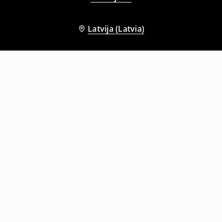
Latvija (Latvia)
Citi klienti izvēlējās arī