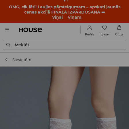
BACK TO SCHOOL
📒
Labākie stāsti sākas vēl pirms
pirmā zvana. Sāc jauno mācību gadu ar jaunu stilu!
Viņai
Viņam
Izlase
Profils
Grozs
Meklēt
Sievietēm