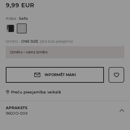
9,99
EUR
Krāsa
-
balts
Izmērs
-
ONE SIZE
(drīz būs pieejams)
Izmērs – viens izmērs
INFORMĒT MANI
Preču pieejamība veikalā
APRAKSTS
960JO-00X