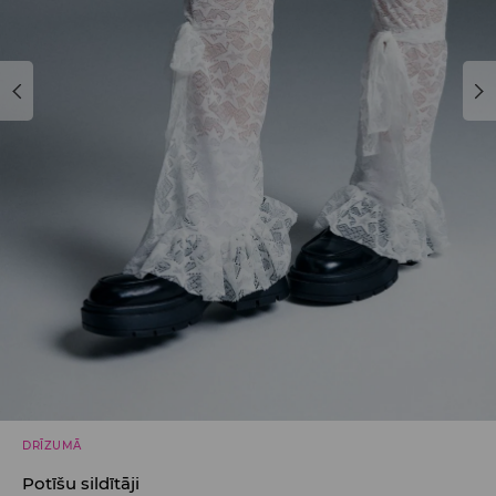
DRĪZUMĀ
Potīšu sildītāji