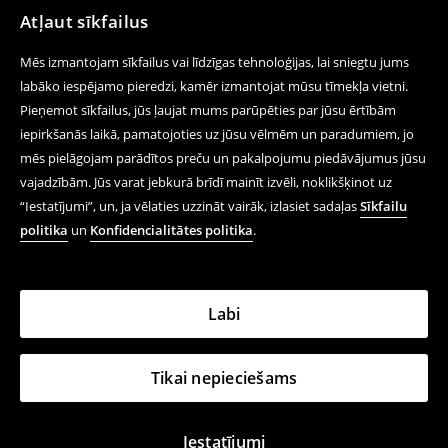
Atļaut sīkfailus
Mēs izmantojam sīkfailus vai līdzīgas tehnoloģijas, lai sniegtu jums
labāko iespējamo pieredzi, kamēr izmantojat mūsu tīmekļa vietni.
Pieņemot sīkfailus, jūs ļaujat mums parūpēties par jūsu ērtībām
iepirkšanās laikā, pamatojoties uz jūsu vēlmēm un paradumiem, jo
mēs pielāgojam parādītos preču un pakalpojumu piedāvājumus jūsu
vajadzībām. Jūs varat jebkurā brīdī mainīt izvēli, noklikšķinot uz
“Iestatījumi”, un, ja vēlaties uzzināt vairāk, izlasiet sadaļas
Sīkfailu
politika
un
Konfidencialitātes politika
.
Labi
Tikai nepieciešams
Iestatījumi