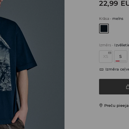
22,99
E
Krāsa
-
melns
Izmērs
-
Izvēliet
XS
S
Izmēra ceļv
Preču pieej