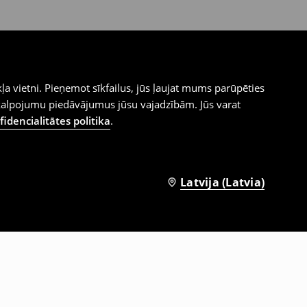
ļa vietni. Pieņemot sīkfailus, jūs ļaujat mums parūpēties
kalpojumu piedāvājumus jūsu vajadzībām. Jūs varat
idencialitātes politika
.
Latvija (Latvia)