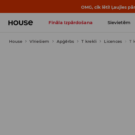
OMG, cik lēti! Ļaujies 
Fināla Izpārdošana
Sievietēm
House
Vīriešiem
Influencers' Faves
Apģērbs
T krekli
Licences
T 