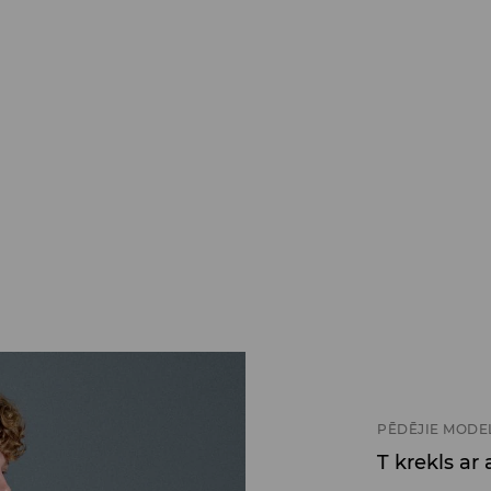
PĒDĒJIE MODE
T krekls ar