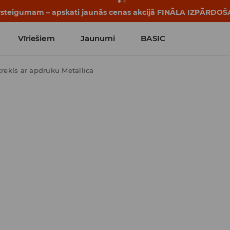
pārsteigumam – apskati jaunās cenas akcijā FINĀLA IZPĀRDOŠ
Vīriešiem
Jaunumi
BASIC
krekls ar apdruku Metallica