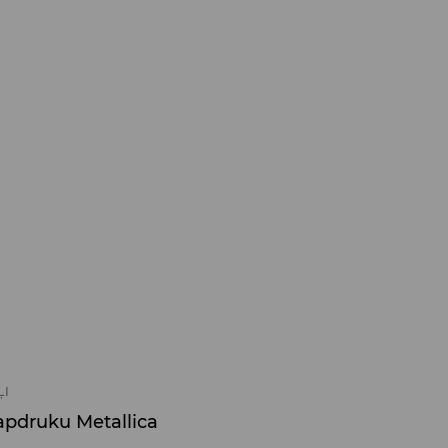
ĻI
 apdruku Metallica