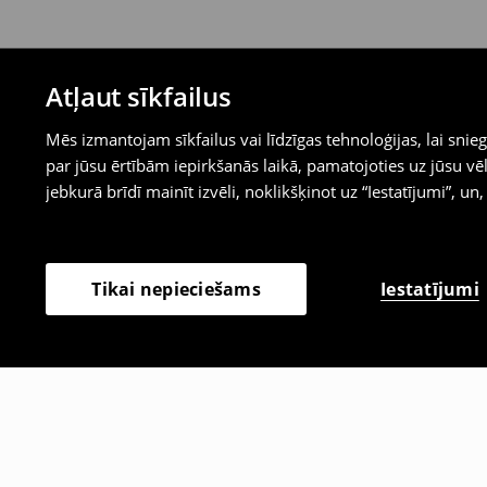
Atļaut sīkfailus
Mēs izmantojam sīkfailus vai līdzīgas tehnoloģijas, lai sn
par jūsu ērtībām iepirkšanās laikā, pamatojoties uz jūsu
jebkurā brīdī mainīt izvēli, noklikšķinot uz “Iestatījumi”, un,
Iestatījumi
Tikai nepieciešams