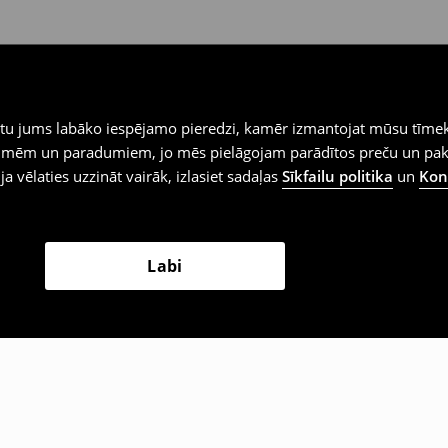
iegtu jums labāko iespējamo pieredzi, kamēr izmantojat mūsu tīmek
 vēlmēm un paradumiem, jo mēs pielāgojam parādītos preču un pa
 ja vēlaties uzzināt vairāk, izlasiet sadaļas
Sīkfailu politika
un
Konf
Labi