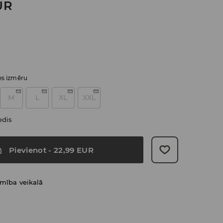
UR
ies izmēru
M
L
XL
XXL
edis
Pievienot
-
22,99
EUR
amība veikalā