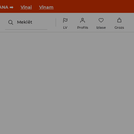
ANA ➡️
Viņai
Viņam
Meklēt
LV
Profils
Izlase
Grozs