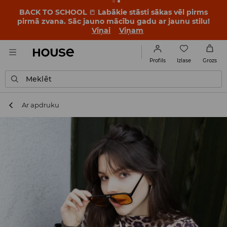
BACK TO SCHOOL
📒
Labākie stāsti sākas vēl pirms
pirmā zvana. Sāc jauno mācību gadu ar jaunu stilu!
Viņai
Viņam
Izlase
Profils
Grozs
Meklēt
Ar apdruku