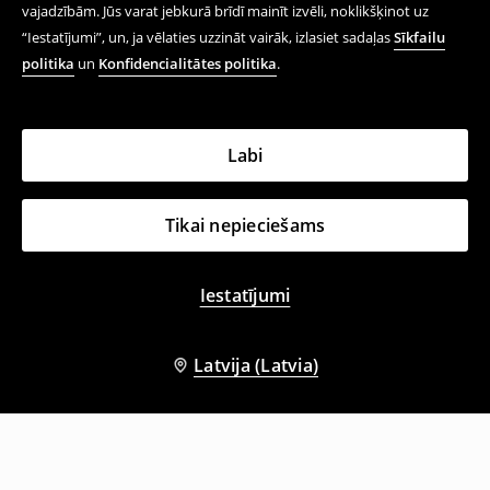
vajadzībām. Jūs varat jebkurā brīdī mainīt izvēli, noklikšķinot uz
“Iestatījumi”, un, ja vēlaties uzzināt vairāk, izlasiet sadaļas
Sīkfailu
politika
un
Konfidencialitātes politika
.
Labi
Tikai nepieciešams
Iestatījumi
Latvija (Latvia)