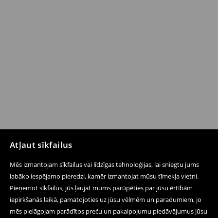
Atļaut sīkfailus
Mēs izmantojam sīkfailus vai līdzīgas tehnoloģijas, lai sniegtu jums
labāko iespējamo pieredzi, kamēr izmantojat mūsu tīmekļa vietni.
Pieņemot sīkfailus, jūs ļaujat mums parūpēties par jūsu ērtībām
iepirkšanās laikā, pamatojoties uz jūsu vēlmēm un paradumiem, jo
mēs pielāgojam parādītos preču un pakalpojumu piedāvājumus jūsu