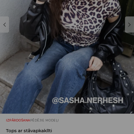
IZPĀRDOŠANA
PĒDĒJIE MODEĻI
Tops ar stāvapkaklīti