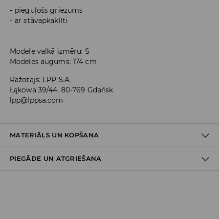
pieguļošs griezums
ar stāvapkaklīti
Modele valkā izmēru: S
Modeles augums: 174 cm
Ražotājs
:
LPP S.A.
Łąkowa 39/44, 80-769 Gdańsk
lpp@lppsa.com
MATERIĀLS UN KOPŠANA
PIEGĀDE UN ATGRIEŠANA
PIRMAIS MATERIĀLS
:
75% POLIAMĪDS, 25% ELASTĀNS
NEBALINĀT
Piegādes politika
NETĪRĪT ĶĪMISKI
Piegāde veikalā: BEZMAKSAS
MAZGĀT AUTOMĀTISKAJĀ VEĻAS MAZGĀŠANAS MAŠĪNĀ
Piegāde uz DPD savākšanas punktiem: 3,99 EUR