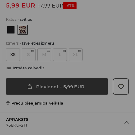
5,99
EUR
17,99
EUR
-67%
Krāsa
-
svītras
Izmērs
-
Izvēlieties izmēru
XS
S
M
L
XL
Izmēra ceļvedis
Pievienot
-
5,99
EUR
Preču pieejamība veikalā
APRAKSTS
768KU-ST1