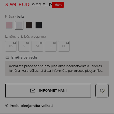
3,99
EUR
9,99
EUR
-60%
Krāsa
-
balts
Izmērs
(drīz būs pieejams)
XS
S
M
L
XL
Izmēra ceļvedis
Konkrētā prece šobrīd nav pieejama internetveikalā. Izvēlies
izmēru, kuru vēlies, lai tiktu informēts par preces pieejamību.
INFORMĒT MANI
Preču pieejamība veikalā