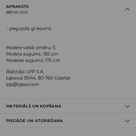
APRAKSTS
881IW-00X
pieguļošs griezums
Modele valkā izmēru: S
Modeļa augums: 185 cm
Modeles augums: 175 cm
Ražotājs
:
LPP S.A.
Łąkowa 39/44, 80-769 Gdańsk
lpp@lppsa.com
MATERIĀLS UN KOPŠANA
PIEGĀDE UN ATGRIEŠANA
PIRMAIS MATERIĀLS
:
92% POLIAMĪDS, 8% ELASTĀNS
MAZGĀT KOPĀ AR LĪDZĪGAS KRĀSAS AUDUMIEM