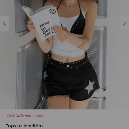
IZPĀRDOŠANA
DRĪZUMĀ
Tops uz lencītēm