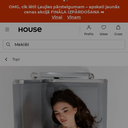
BACK TO SCHOOL
📒
Labākie stāsti sākas vēl pirms
pirmā zvana. Sāc jauno mācību gadu ar jaunu stilu!
Viņai
Viņam
Izlase
Profils
Grozs
Meklēt
Topi