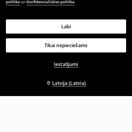
politika
un
Konfidencialitātes politika
.
Labi
Tikai nepieciešams
Iestatījumi
Latvija (Latvia)