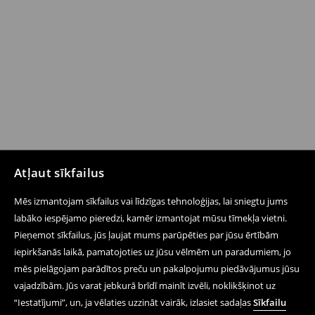
Atļaut sīkfailus
Mēs izmantojam sīkfailus vai līdzīgas tehnoloģijas, lai sniegtu jums
labāko iespējamo pieredzi, kamēr izmantojat mūsu tīmekļa vietni.
Pieņemot sīkfailus, jūs ļaujat mums parūpēties par jūsu ērtībām
iepirkšanās laikā, pamatojoties uz jūsu vēlmēm un paradumiem, jo
mēs pielāgojam parādītos preču un pakalpojumu piedāvājumus jūsu
vajadzībām. Jūs varat jebkurā brīdī mainīt izvēli, noklikšķinot uz
“Iestatījumi”, un, ja vēlaties uzzināt vairāk, izlasiet sadaļas
Sīkfailu