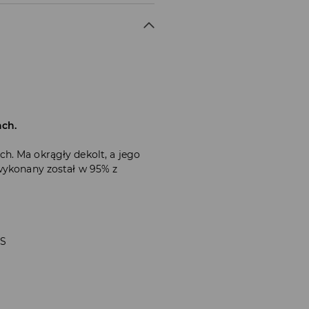
ach.
h. Ma okrągły dekolt, a jego
wykonany został w 95% z
 S