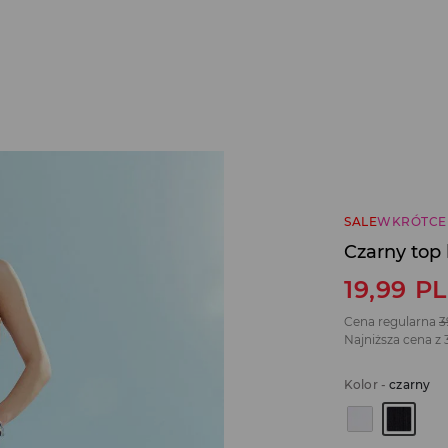
SALE
WKRÓTCE
Czarny top
19,99
P
Cena regularna
3
Najniższa cena z 
Kolor
-
czarny