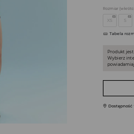
Rozmiar
(wkrótc
XS
S
Tabela roz
Produkt jest
Wybierz inte
powiadamiaj
Dostępność 