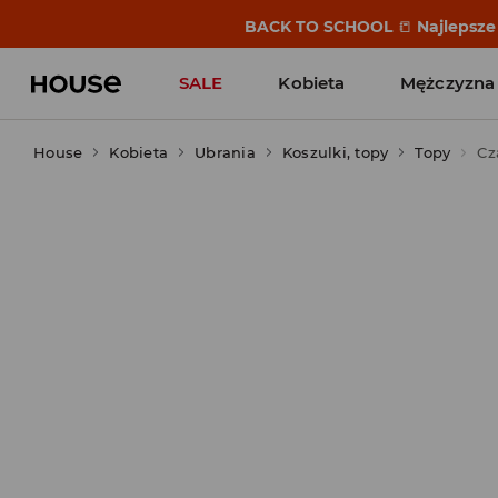
BACK TO SCHOOL
📒
Najlepsze 
SALE
Kobieta
Mężczyzna
House
Kobieta
Ubrania
Koszulki, topy
Topy
Cz