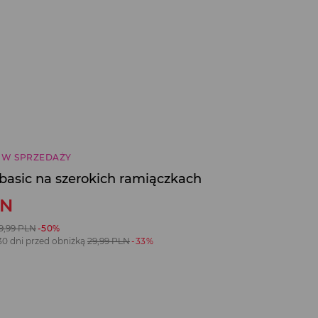
 W SPRZEDAŻY
 basic na szerokich ramiączkach
LN
9,99
PLN
-50%
30 dni przed obniżką
29,99
PLN
-33%