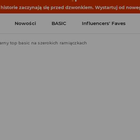
historie zaczynają się przed dzwonkiem. Wystartuj od noweg
Nowości
BASIC
Influencers' Faves
arny top basic na szerokich ramiączkach