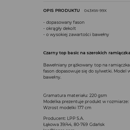
OPIS PRODUKTU
043KW-99X
dopasowany fason
okrągły dekolt
o wysokiej zawartości bawełny
Czarny top basic na szerokich ramiączk
Bawełniany prążkowany top na ramiączkac
fason dopasowuje się do sylwetki. Model 
bawełny.
Gramatura materiału: 220 gsm
Modelka prezentuje produkt w rozmiarze:
Wzrost modelki 177 cm
Producent
:
LPP S.A.
Łąkowa 39/44, 80-769 Gdańsk