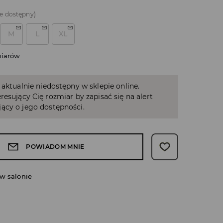
e dostępny)
M
L
XL
miarów
 aktualnie niedostępny w sklepie online.
resujący Cię rozmiar by zapisać się na alert
ący o jego dostępności.
POWIADOM MNIE
w salonie