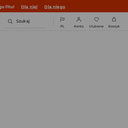
o fitu!
Dla niej
Dla niego
Szukaj
PL
Konto
Ulubione
Koszyk