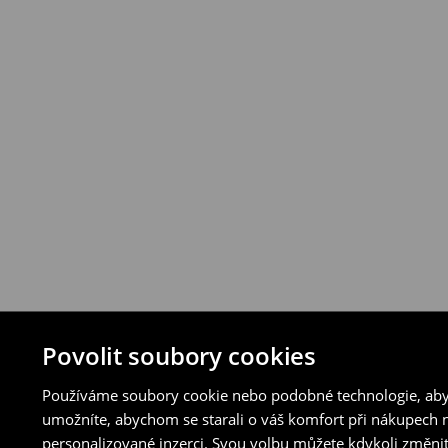
⟶
Podrobná pravidla vrácení
Povolit soubory cookies
Používáme soubory cookie nebo podobné technologie, abyc
umožníte, abychom se starali o váš komfort při nákupech n
personalizované inzerci. Svou volbu můžete kdykoli změnit