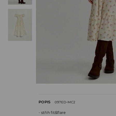
POPIS
097ED-MC2
střih fit&flare