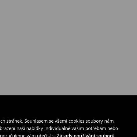
ých stránek. Souhlasem se všemi cookies soubory nám
zobrazení naší nabídky individuálně vašim potřebám nebo
doporučujeme vám přečíst si
Zásady používání souborů