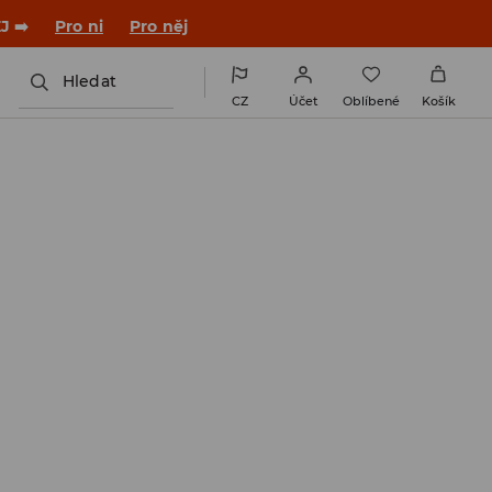

NAINSTALUJTE SI APLIKACI >>
Hledat
CZ
Účet
Oblíbené
Košík