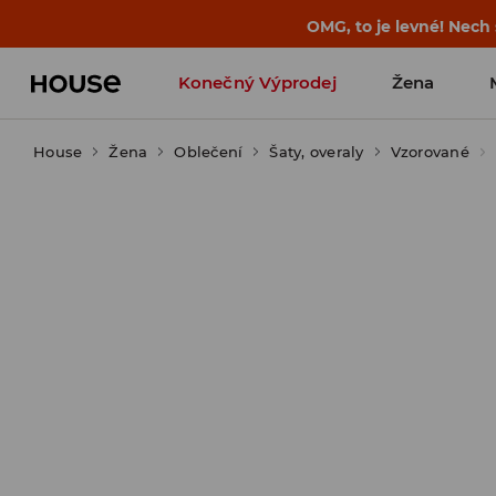
-30 % na PRODUKT DNE 🛍️ Podrobn
Konečný Výprodej
Žena
House
Žena
Oblečení
Šaty, overaly
Vzorované