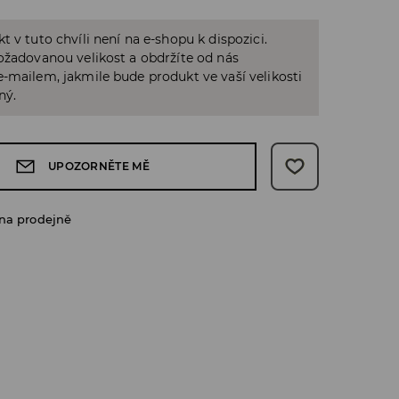
t v tuto chvíli není na e-shopu k dispozici.
ožadovanou velikost a obdržíte od nás
-mailem, jakmile bude produkt ve vaší velikosti
ný.
UPOZORNĚTE MĚ
na prodejně