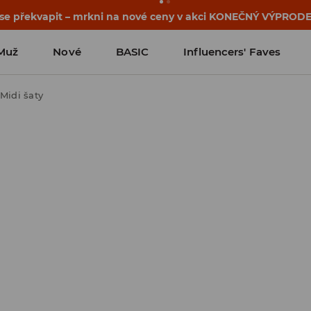
osti o kupónu a akci nalezneš ve svém zákaznickém účtu 
Muž
Nové
BASIC
Influencers' Faves
Midi šaty