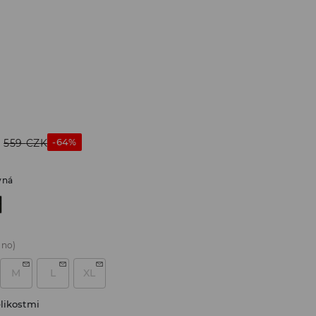
-64%
559
CZK
vná
áno)
M
L
XL
likostmi