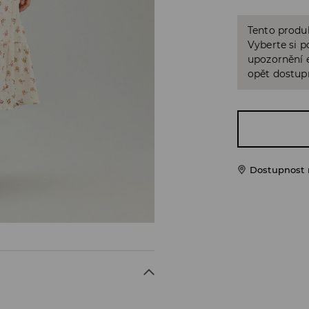
Tento produk
Vyberte si p
upozornění e
opět dostup
Dostupnost 