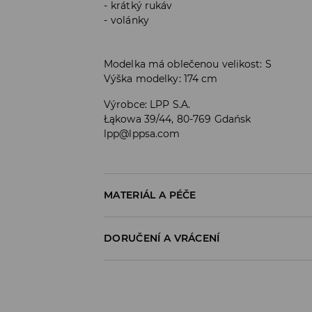
krátký rukáv
volánky
Modelka má oblečenou velikost: S
Výška modelky: 174 cm
Výrobce
:
LPP S.A.
Łąkowa 39/44, 80-769 Gdańsk
lpp@lppsa.com
MATERIÁL A PÉČE
PRVNÍ MATERIÁL
:
97% POLYESTER, 3% ELASTA
DORUČENÍ A VRÁCENÍ
PRÁT SAMOSTATNĚ NEBO S PODOBNÝMI BARV
Zásady pro přepravu
VÝROBEK SE NESMÍ BĚLIT
Odběr v obchodě:
ŽEHLENÍ PŘI MAX. TEPLOTĚ 110°C - BEZ P