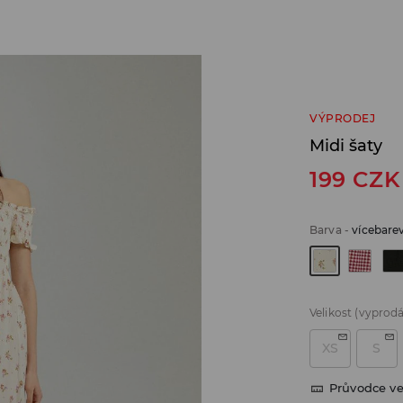
VÝPRODEJ
Midi šaty
199
CZK
Barva
-
vícebare
Velikost
(vyprod
XS
S
Průvodce ve