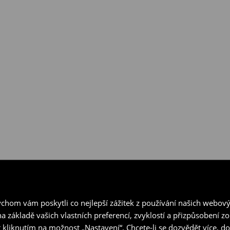
hom vám poskytli co nejlepší zážitek z používání našich webov
a základě vašich vlastních preferencí, zvyklostí a přizpůsobení 
 kliknutím na možnost „Nastavení“. Chcete-li se dozvědět více, 