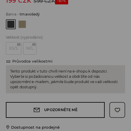
199
CZK
599
CZK
-67%
Barva
-
tmavošedý
Velikost
(vyprodáno)
XS/S
M/L
Průvodce velikostmi
Tento produkt v tuto chvíli není na e-shopu k dispozici.
Vyberte si požadovanou velikost a obdržíte od nás
upozornění e-mailem, jakmile bude produkt ve vaší velikosti
opět dostupný.
UPOZORNĚTE MĚ
Dostupnost na prodejně