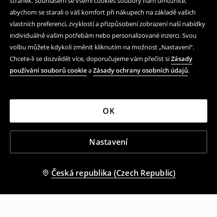
stránek. Souhlasem se všemi cookies soubory nám umožníte,
abychom se starali o váš komfort při nákupech na základě vašich
vlastních preferencí, zvyklostí a přizpůsobení zobrazení naší nabídky
individuálně vašim potřebám nebo personalizované inzerci. Svou
volbu můžete kdykoli změnit kliknutím na možnost „Nastavení“.
Chcete-li se dozvědět více, doporučujeme vám přečíst si
Zásady
používání souborů cookie
a
Zásady ochrany osobních údajů
.
OK
Nastavení
Česká republika (Czech Republic)