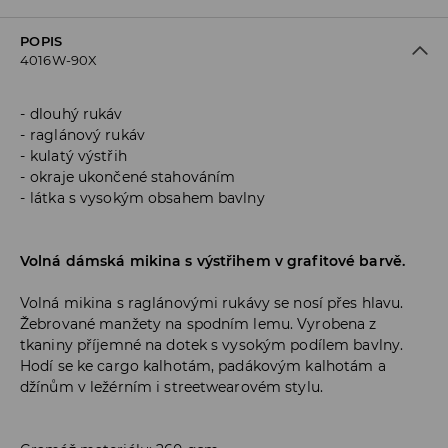
POPIS
4016W-90X
dlouhý rukáv
raglánový rukáv
kulatý výstřih
okraje ukončené stahováním
látka s vysokým obsahem bavlny
Volná dámská mikina s výstřihem v grafitové barvě.
Volná mikina s raglánovými rukávy se nosí přes hlavu.
Žebrované manžety na spodním lemu. Vyrobena z
tkaniny příjemné na dotek s vysokým podílem bavlny.
Hodí se ke cargo kalhotám, padákovým kalhotám a
džínům v ležérním i streetwearovém stylu.