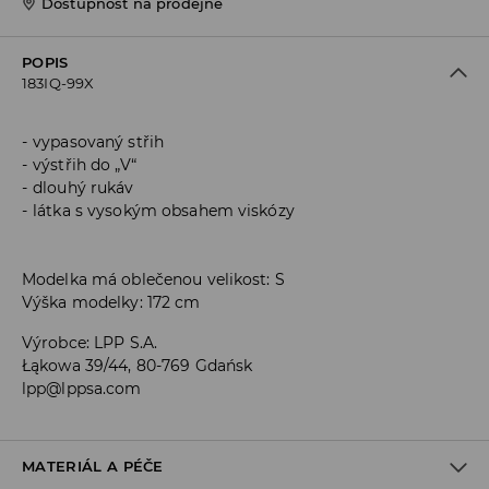
Dostupnost na prodejně
POPIS
183IQ-99X
vypasovaný střih
výstřih do „V“
dlouhý rukáv
látka s vysokým obsahem viskózy
Modelka má oblečenou velikost: S
Výška modelky: 172 cm
Výrobce
:
LPP S.A.
Łąkowa 39/44, 80-769 Gdańsk
lpp@lppsa.com
MATERIÁL A PÉČE