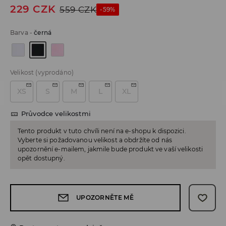
229
CZK
559
CZK
-59%
Barva
-
černá
Velikost
(vyprodáno)
XS
S
M
L
XL
Průvodce velikostmi
Tento produkt v tuto chvíli není na e-shopu k dispozici.
Vyberte si požadovanou velikost a obdržíte od nás
upozornění e-mailem, jakmile bude produkt ve vaší velikosti
opět dostupný.
UPOZORNĚTE MĚ