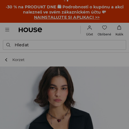
-30 % na PRODUKT DNE 🛍️ Podrobnosti o kupónu a akci
nalezneš ve svém zákaznickém účtu 💸
NAINSTALUJTE SI APLIKACI >>
Oblíbené
Účet
Košík
Hledat
Korzet