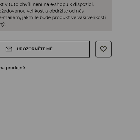
t v tuto chvíli není na e-shopu k dispozici.
ožadovanou velikost a obdržíte od nás
-mailem, jakmile bude produkt ve vaší velikosti
ný.
UPOZORNĚTE MĚ
na prodejně