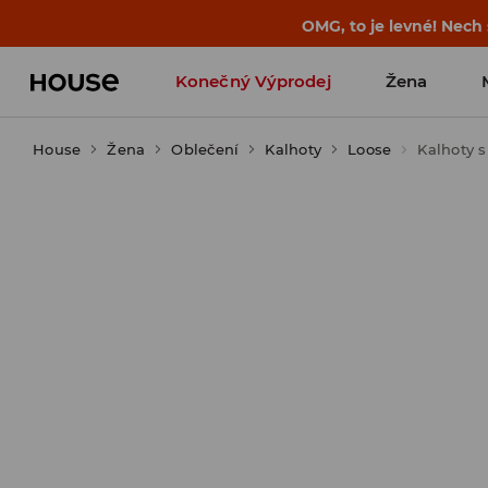
-30 % na PRODUKT DNE 🛍️ Podrobn
Konečný Výprodej
Žena
House
Žena
Oblečení
Kalhoty
Loose
Kalhoty 