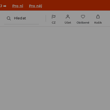

NAINSTALUJTE SI APLIKACI >>
Hledat
CZ
Účet
Oblíbené
Košík