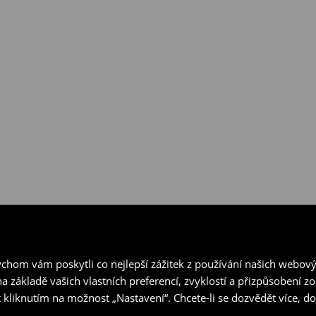
hom vám poskytli co nejlepší zážitek z používání našich webov
a základě vašich vlastních preferencí, zvyklostí a přizpůsobení 
 kliknutím na možnost „Nastavení“. Chcete-li se dozvědět více, 