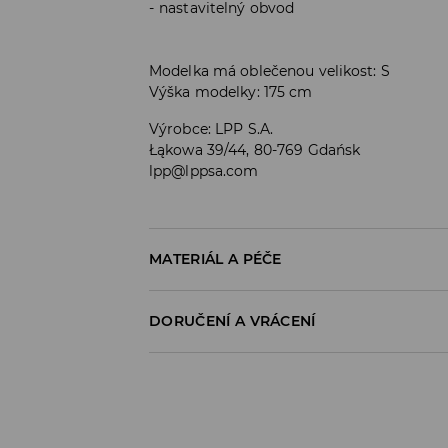
nastavitelný obvod
Modelka má oblečenou velikost: S
Výška modelky: 175 cm
Výrobce
:
LPP S.A.
Łąkowa 39/44, 80-769 Gdańsk
lpp@lppsa.com
MATERIÁL A PÉČE
PRVNÍ MATERIÁL
:
79% POLYESTER, 16% VISKÓZ
DORUČENÍ A VRÁCENÍ
1. PODEŠÍVKA
:
80% POLYESTER, 20% BAVLNA
Zásady pro přepravu
PRÁT SAMOSTATNĚ NEBO S PODOBNÝMI BARV
VÝROBEK SE NESMÍ BĚLIT
Odběr v obchodě:
DOPRAVA ZDARMA
ŽEHLENÍ PŘI MAX. TEPLOTĚ 110°C - BEZ P