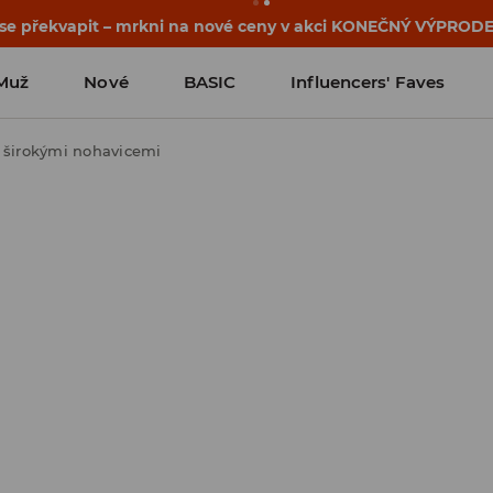
osti o kupónu a akci nalezneš ve svém zákaznickém účtu 
Muž
Nové
BASIC
Influencers' Faves
s širokými nohavicemi