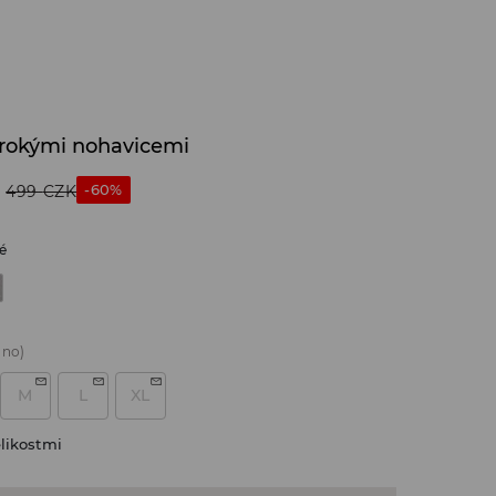
širokými nohavicemi
-60%
499
CZK
é
áno)
M
L
XL
likostmi