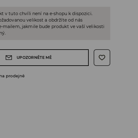
t v tuto chvíli není na e-shopu k dispozici.
ožadovanou velikost a obdržíte od nás
-mailem, jakmile bude produkt ve vaší velikosti
ný.
UPOZORNĚTE MĚ
na prodejně