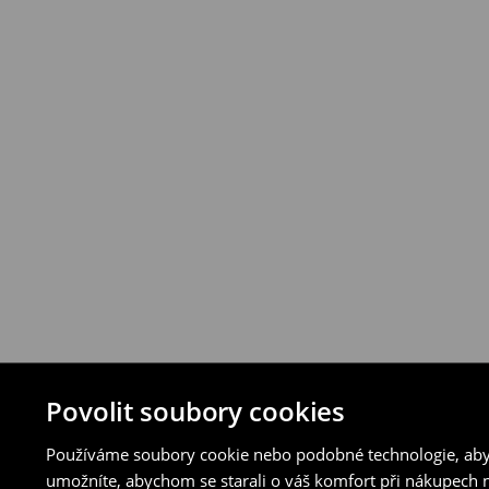
vybraných způsobů vrácení.
⟶
Podrobná pravidla vrácení
Povolit soubory cookies
Používáme soubory cookie nebo podobné technologie, abyc
umožníte, abychom se starali o váš komfort při nákupech n