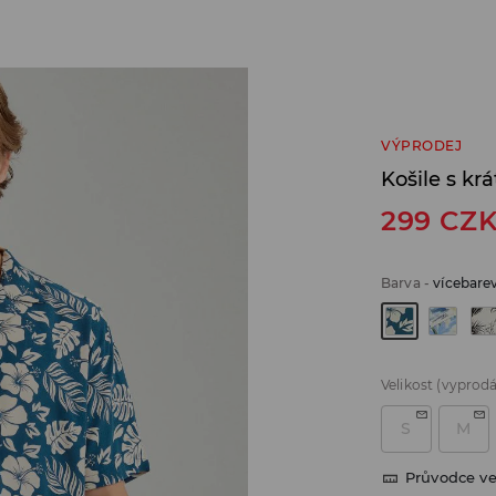
VÝPRODEJ
Košile s kr
299
CZ
Barva
-
vícebare
Velikost
(vyprod
S
M
Průvodce ve