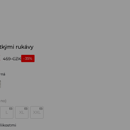
átkými rukávy
K
-35%
459
CZK
vná
áno)
L
XL
XXL
likostmi