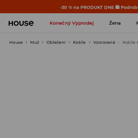
-30 % na PRODUKT DNE 🛍️ Podrobn
Konečný Výprodej
Žena
House
Muž
Oblečení
Košile
Vzorované
Košile 