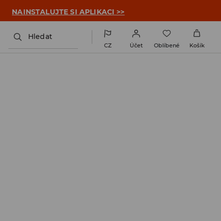

NAINSTALUJTE SI APLIKACI >>
Hledat
CZ
Účet
Oblíbené
Košík