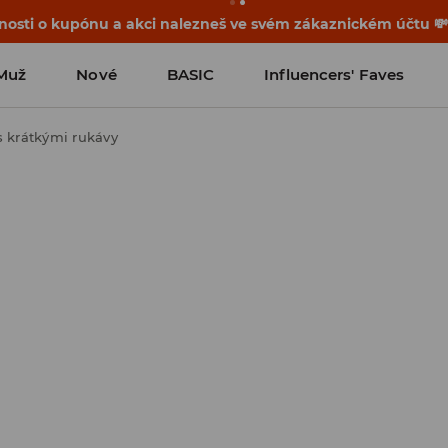
osti o kupónu a akci nalezneš ve svém zákaznickém účtu 
Muž
Nové
BASIC
Influencers' Faves
s krátkými rukávy