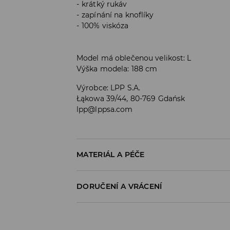
krátký rukáv
zapínání na knoflíky
100% viskóza
Model má oblečenou velikost: L
Výška modela: 188 cm
Výrobce
:
LPP S.A.
Łąkowa 39/44, 80-769 Gdańsk
lpp@lppsa.com
MATERIÁL A PÉČE
Materiál I
:
100% VISKÓZA
DORUČENÍ A VRÁCENÍ
PRÁT V PRAČCE PŘI MAX. TEPLOTĚ 30°C
Zásady pro přepravu
VÝROBEK SE NESMÍ BĚLIT