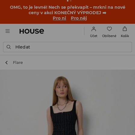
OMG, to je levné! Nech se překvapit – mrkni na nové
ceny v akci KONEČNÝ VÝPRODEJ ➡️
Pro ni
Pro něj
Oblíbené
Účet
Košík
Hledat
Flare