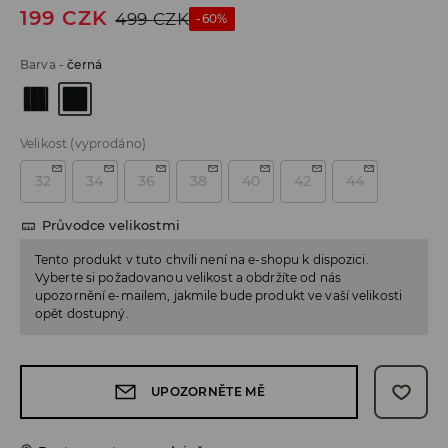
199
CZK
499
CZK
-60%
Barva
-
černá
Velikost
(vyprodáno)
32
34
36
38
40
42
44
Průvodce velikostmi
Tento produkt v tuto chvíli není na e-shopu k dispozici.
Vyberte si požadovanou velikost a obdržíte od nás
upozornění e-mailem, jakmile bude produkt ve vaší velikosti
opět dostupný.
UPOZORNĚTE MĚ