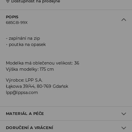
Dostupnost na prodejně
POPIS
685GB-99X
zapínání na zip
poutka na opasek
Modelka má oblečenou velikost: 36
Výška modelky: 175 cm
Výrobce
:
LPP S.A.
Łąkowa 39/44, 80-769 Gdańsk
lpp@lppsa.com
MATERIÁL A PÉČE
DORUČENÍ A VRÁCENÍ
PRVNÍ MATERIÁL
:
73% VISKÓZA, 21% POLYAMID, 3% ELASTAN, 3%